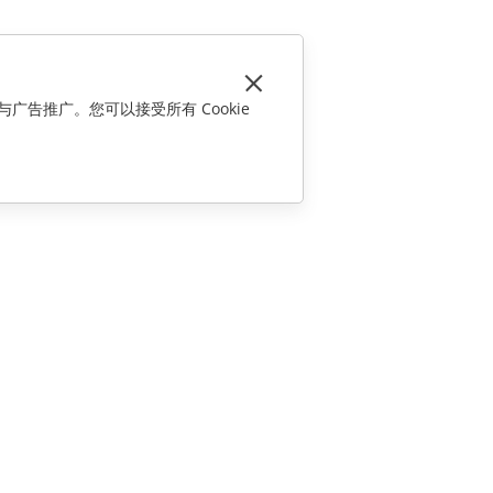
与广告推广。您可以接受所有 Cookie
联系我们
销售相关问题
sales@onlyoffice.com
合作伙伴咨询
partners@onlyoffice.com
媒体咨询
press@onlyoffice.com
请求回电