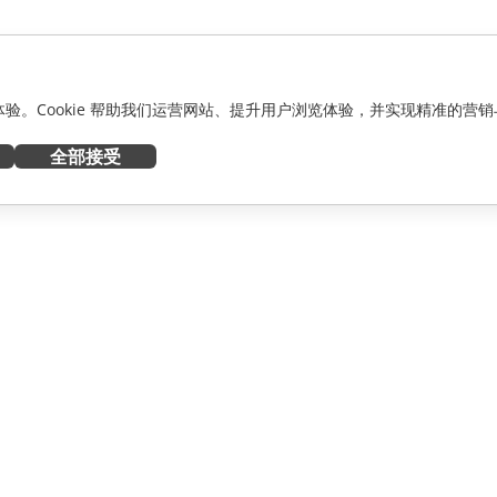
化体验。Cookie 帮助我们运营网站、提升用户浏览体验，并实现精准的营销
全部接受
获取帮助
者
论坛
人员
培训课程
网络研讨会
白皮书
资讯
支持联系表单
预约演示