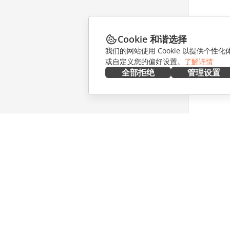
Cookie 和谐选择
我们的网站使用 Cookie 以提供个性
或自定义您的偏好设置。
了解详情
全部拒绝
管理设置
在本地部署
协作
文档
针对贡献
协作空间
针对翻译
工作区
针对博主
连接器
职位空缺
桌面应用程序
获取最新
移动应用程序
博客