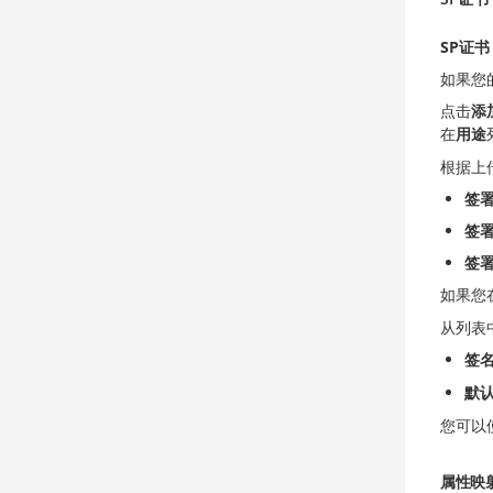
SP证书
如果您
点击
添
在
用途
根据上
签
签
签
如果您
从列表
签
默
您可以
属性映