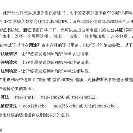
- 此部分允许您添加服务提供者证书，用于签署和加密来自SP的请求和响
的IdP要求输入数据必须签名和/或加密，请在此部分创建或添加相应的证
加证书
按钮。
新证书
窗口将打开。您可以生成自签名证书或在
公共证书
字
列表中，选择一个可用选项：
、
、
。准备好后，
签名
加密
签名和加密
传/生成证书时在
用途
列表中选择的证书用途，指定证书的附加参数。以下参
署认证请求
- 让SP签署发送到IdP的SAML认证请求。
署注销请求
- 让SP签署发送到IdP的SAML注销请求。
署注销响应
- 让SP签署发送到IdP的SAML注销响应。
在
用途
列表中选择了
或
选项，则
解密断言
参数也会被选
加密
签名和加密
中选择必要的算法：
名算法
：
、
或
。
rsa-sha1
rsa-sha256
rsa-sha512
认解密算法
：
、
或
。
aes128-cbc
aes256-cbc
tripledes-cbc
使用相应的链接编辑或删除添加的证书。
射