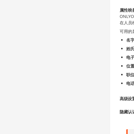
属性映
ONLY
在人员
可用的
名
姓
电
位
职
电
高级设
隐藏认