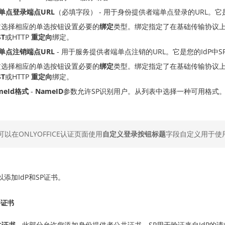
P单点登录端点URL
（必填字段） - 用于身份提供者端单点登录的URL。它
过选择相应的单选按钮设置必要的
绑定
类型。绑定指定了在基础传输协议上I
ST
或HTTP
重定向
绑定。
P单点注销端点URL
- 用于服务提供者端单点注销的URL。它是您的IdP中
过选择相应的单选按钮设置必要的
绑定
类型。绑定指定了在基础传输协议上I
ST
或HTTP
重定向
绑定。
meId格式
-
NameID
参数允许SP识别用户。从列表中选择一种可用格式
可以在ONLYOFFICE认证页面使用
自定义登录按钮标题
字段自定义用于使
添加IdP和SP证书。
共证书
共证书
- 此部分允许您添加身份提供者公共证书，SP用于验证来自IdP的