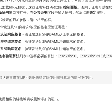
已加载IdP元数据，这些证书将自动添加到
控制面板
。否则，证书可以在您
新证书
窗口将打开。在
公共证书
字段中输入证书，然后点击
确定
按钮。
书检查的附加参数，选中相应的框。
IdP发送到SP的请求/响应的签名应验证哪些：
证认证响应签名
- 验证发送到SP的SAML认证响应的签名。
证注销请求签名
- 验证发送到SP的SAML注销请求的签名。
证注销响应签名
- 验证发送到SP的SAML注销响应的签名。
签名验证算法
列表中选择必要的算法：
、
或
rsa-sha1
rsa-sha256
rs
默认设置仅在IdP元数据未指定应使用哪种算法的情况下使用。
使用相应的链接编辑或删除添加的证书。