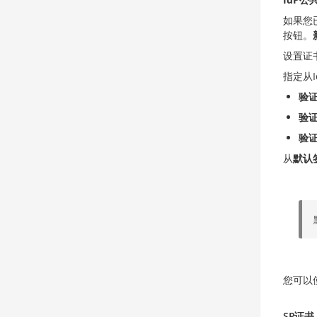
如果您
按钮。
设置证
指定从
验
验
验
从
默认
您可以
SP证书