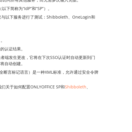
简称为“IdP”和“SP”）。
仅与以下服务进行了测试：Shibboleth、OneLogin和
名。
端的认证结果。
者端发生更改，它将在下次SSO认证时自动更新到门
它将自动创建。
全断言标记语言）是一种XML标准，允许通过安全令牌
于如何配置ONLYOFFICE SP和
Shibboleth
、