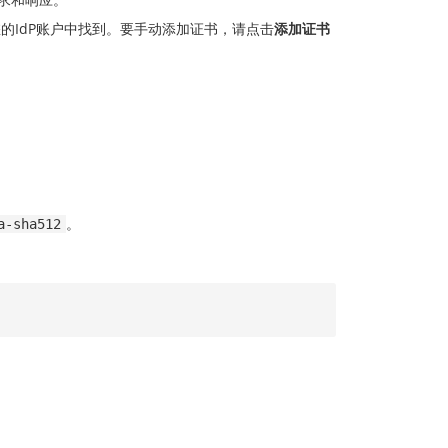
的IdP账户中找到。要手动添加证书，请点击
添加证书
。
a-sha512