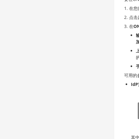
在您
点击
在
O
可用的
Id
其中