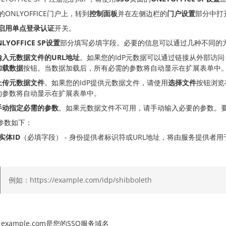
的ONLYOFFICE门户上，转到
控制面板
并在左侧边栏的
门户设置
部分中打
启用单点登录认证
开关。
NLYOFFICE SP设置
部分填写必填字段。必要的信息可以通过几种不同的
输入元数据文件的URL地址
。如果您的IdP元数据可以通过链接从外部访
加载数据
按钮。当数据加载后，所有必需的参数将自动显示在扩展表单中
上传元数据文件
。如果您的IdP提供元数据文件，请使用
选择文件
按钮浏览
的参数将自动显示在扩展表单中。
手动指定必需的参数
。如果元数据文件不可用，请手动输入必要的参数。要
参数如下：
P实体ID
（必填字段） - 身份提供者标识符或URL地址，将由服务提供者用
例如：https://example.com/idp/shibboleth
example.com是您的SSO服务域名