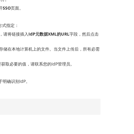
开
SSO
页面。
方式指定：
问，请将链接插入
IdP元数据XML的URL
字段，然后点击
。
存储在本地计算机上的文件。当文件上传后，所有必需
获取必要的值，请联系您的IdP管理员。
于明确识别IdP。