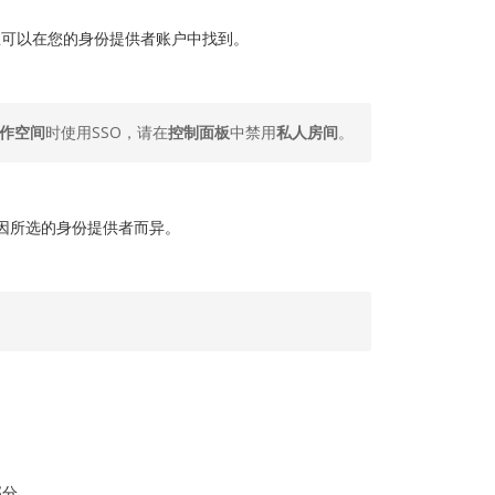
息可以在您的身份提供者账户中找到。
 工作空间
时使用SSO，请在
控制面板
中禁用
私人房间
。
程因所选的身份提供者而异。
部分。