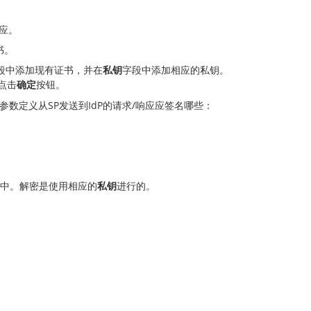
应。
书。
段中添加现有证书，并在
私钥
字段中添加相应的私钥。
点击
确定
按钮。
数定义从SP发送到IdP的请求/响应应签名哪些：
中。解密是使用相应的
私钥
进行的。