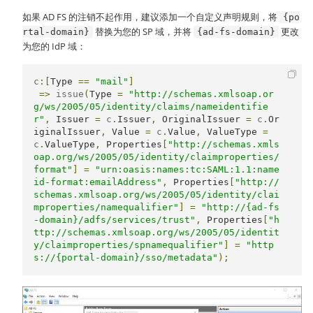
如果 AD FS 的注销不起作用，建议添加一个自定义声明规则，将
{po
替换为您的 SP 域，并将
更改
rtal-domain}
{ad-fs-domain}
为您的 IdP 域：
c
:[
Type
==
"mail"
]
=>
 issue
(
Type
=
"http://schemas.xmlsoap.or
g/ws/2005/05/identity/claims/nameidentifie
r"
,
Issuer
=
 c
.
Issuer
,
OriginalIssuer
=
 c
.
Or
iginalIssuer
,
Value
=
 c
.
Value
,
ValueType
=
c
.
ValueType
,
Properties
[
"http://schemas.xmls
oap.org/ws/2005/05/identity/claimproperties/
format"
]
=
"urn:oasis:names:tc:SAML:1.1:name
id-format:emailAddress"
,
Properties
[
"http://
schemas.xmlsoap.org/ws/2005/05/identity/clai
mproperties/namequalifier"
]
=
"http://{ad-fs
-domain}/adfs/services/trust"
,
Properties
[
"h
ttp://schemas.xmlsoap.org/ws/2005/05/identit
y/claimproperties/spnamequalifier"
]
=
"http
s://{portal-domain}/sso/metadata"
);