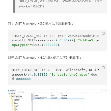
HKEY_LOCAL_MACHINE\SOFTWARE\Microsoft\.NETFram
ework\v4.0.30319
对于 .NET Framework 3.5 使用以下注册表项：
[
HKEY_LOCAL_MACHINE\SOFTWARE\Wow6432Node\Mic
rosoft\.
NETFramework
\v
2.0
.
50727
]
"SchUseStro
ngCrypto"
=
dword
:
00000001
对于 .NET Framework 4.0/4.5.x 使用以下注册表项：
HKEY_LOCAL_MACHINE\SOFTWARE\Microsoft\.
NETFr
amework
\v
4.0
.
30319
"SchUseStrongCrypto"
=
dwor
d
:
00000001