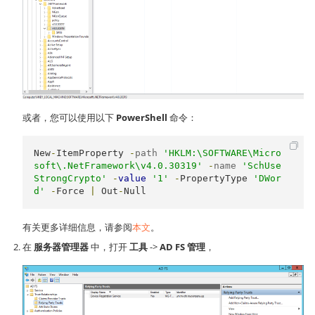
或者，您可以使用以下
PowerShell
命令：
New
-
ItemProperty
-
path 
'HKLM:\SOFTWARE\Micro
soft\.NetFramework\v4.0.30319'
-
name 
'SchUse
StrongCrypto'
-
value
'1'
-
PropertyType
'DWor
d'
-
Force
|
Out
-
Null
有关更多详细信息，请参阅
本文
。
在
服务器管理器
中，打开
工具
->
AD FS 管理
，