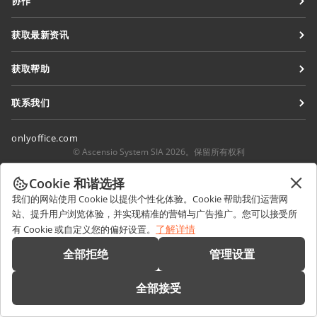
协作
协作空间
针对贡献者
获取最新资讯
工作区
针对翻译人员
博客
连接器
获取帮助
针对博主
桌面应用程序
论坛
职位空缺
联系我们
移动应用程序
培训课程
销售相关问题
sales@onlyoffice.com
onlyoffice.com
网络研讨会
合作伙伴咨询
partners@onlyoffice.com
© Ascensio System SIA 2026。保留所有权利
白皮书
媒体咨询
press@onlyoffice.com
Cookie 和谐选择
支持联系表单
请求回电
我们的网站使用 Cookie 以提供个性化体验。Cookie 帮助我们运营网
预约演示
站、提升用户浏览体验，并实现精准的营销与广告推广。您可以接受所
了解详情
有 Cookie 或自定义您的偏好设置。
全部拒绝
管理设置
全部接受