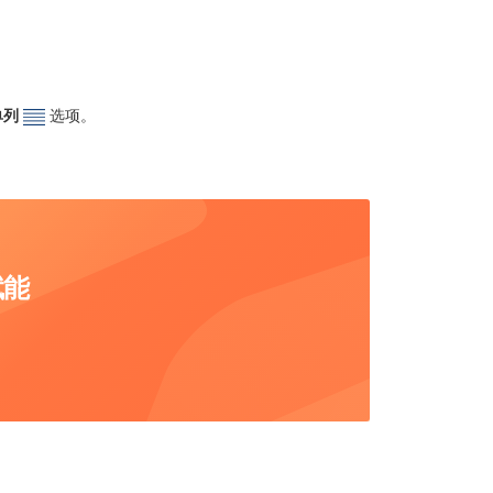
单列
选项。
赋能