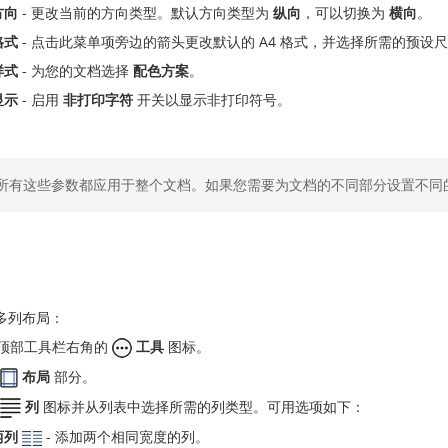
方向
- 更改当前的方向类型。默认方向类型为
纵向
，可以切换为
横向
。
格式
- 点击此菜单项旁边的箭头更改默认的 A4 格式，并选择所需的预设
样式
- 为您的文档选择
配色方案
。
显示
- 启用
非打印字符
开关以显示非打印符号。
所有这些参数都应用于整个文档。如果您需要为文档的不同部分设置不同
多列布局：
顶部工具栏右角的
工具
图标。
布局
部分。
列
图标并从列表中选择所需的列类型。可用选项如下：
两列
- 添加两个相同宽度的列。