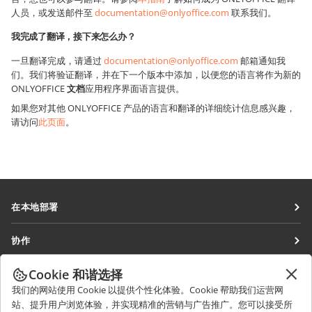
人员，或发送邮件至
documentation@onlyoffice.com
联系我们。
我完成了翻译，接下来怎么办？
一旦翻译完成，请通过
documentation@onlyoffice.com
邮箱通知我
们。我们将验证翻译，并在下一个版本中添加，以便您的语言将作为新的
ONLYOFFICE
文档
应用程序界面语言提供。
如果您对其他 ONLYOFFICE 产品的语言和翻译的详细统计信息感兴趣，
请访问
此页面
。
在本地部署
文档
协作
协作空间
针对贡献者
Cookie 和谐选择
获取最新资讯
工作区
针对翻译人员
我们的网站使用 Cookie 以提供个性化体验。Cookie 帮助我们运营网
博客
连接器
站、提升用户浏览体验，并实现精准的营销与广告推广。您可以接受所
获取帮助
针对博主