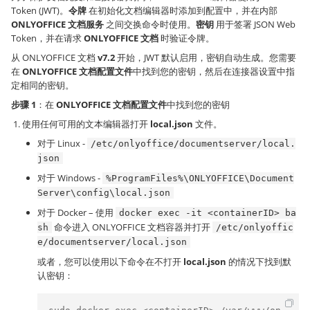
Token (JWT)。
令牌
在初始化文档编辑器时添加到配置中，并在内部
ONLYOFFICE 文档服务
之间交换命令时使用。
密钥
用于签署 JSON Web
Token，并在请求
ONLYOFFICE 文档
时验证令牌。
从 ONLYOFFICE 文档
v7.2
开始，JWT 默认启用，密钥自动生成。您需要
在
ONLYOFFICE 文档配置文件
中找到您的密钥，然后在连接器设置中指
定相同的密钥。
步骤 1
：在
ONLYOFFICE 文档配置文件
中找到您的密钥
使用任何可用的文本编辑器打开
local.json
文件。
对于 Linux -
/etc/onlyoffice/documentserver/local.
json
对于 Windows -
%ProgramFiles%\ONLYOFFICE\Document
Server\config\local.json
对于 Docker – 使用
docker exec -it <containerID> ba
命令进入 ONLYOFFICE 文档容器并打开
sh
/etc/onlyoffic
e/documentserver/local.json
或者，您可以使用以下命令在不打开
local.json
的情况下找到默
认密钥：