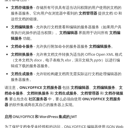
文档存储服务
- 存储所有可供具有适当访问权限的用户使用的文档的
服务器服务。它向用户在浏览器中看到的
文档管理器
提供文档 ID 和
这些文档的链接。
文档编辑服务
- 允许执行文档查看和编辑的服务器服务（如果用户具
有执行此操作的适当权限）。
文档编辑器
界面用于访问所有
文档编
辑服务
功能。
文档命令服务
- 允许执行附加命令的服务器服务
文档编辑服务
。
文档转换服务
- 允许将文档文件转换为适当的 Office Open XML 格式
（文本文档为
docx
，电子表格为
xlsx
，演示文稿为
pptx
）以进行编
辑或下载的服务器服务。
文档生成服务
- 允许轻松构建文档而无需实际运行文档处理编辑器的
服务器服务。
请注意，
ONLYOFFICE 文档服务器
包括
文档编辑器
、
文档编辑服务
、
文
档命令服务
、
文档转换服务
和
文档生成服务
。
文档管理器
和
文档存储服
务
要么包含在
社区服务器
中，要么必须由使用
ONLYOFFICE 文档服务
器
的软件集成商在其自己的服务器上实现。
启用 ONLYOFFICE 和 WordPress 集成的 JWT
为了保护文档免受未经授权的访问，ONLYOFFICE 编辑器使用 JSON Web