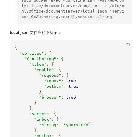
sudo docker exec <containerID> /var/www/on
lyoffice/documentserver/npm/json -f /etc/o
nlyoffice/documentserver/local.json 'servi
ces.CoAuthoring.secret.session.string'
local.json
文件应如下所示：
{
"services"
:
{
"CoAuthoring"
:
{
"token"
:
{
"enable"
:
{
"request"
:
{
"inbox"
:
true
,
"outbox"
:
true
},
"browser"
:
true
}
},
"secret"
:
{
"inbox"
:
{
"string"
:
"yoursecret"
},
"outbox"
:
{