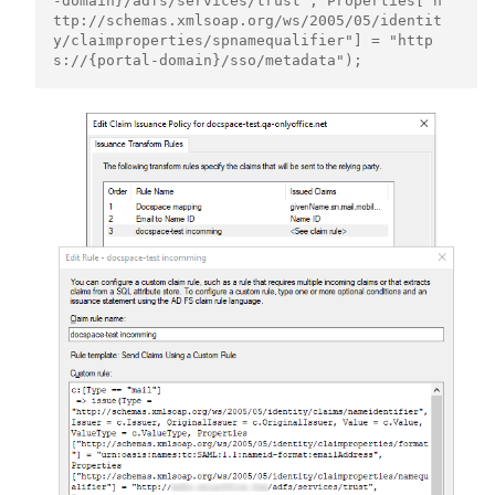
-domain}/adfs/services/trust", Properties["h
ttp://schemas.xmlsoap.org/ws/2005/05/identit
y/claimproperties/spnamequalifier"] = "http
s://{portal-domain}/sso/metadata");