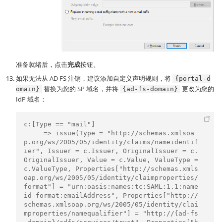
准备就绪后，点击
完成
按钮。
如果无法从 AD FS 注销，建议添加自定义声明规则，将
{portal-d
替换为您的 SP 域名，并将
更改为您的
omain}
{ad-fs-domain}
IdP 域名：
c:[Type == "mail"]

     => issue(Type = "http://schemas.xmlsoa
p.org/ws/2005/05/identity/claims/nameidentif
ier", Issuer = c.Issuer, OriginalIssuer = c.
OriginalIssuer, Value = c.Value, ValueType = 
c.ValueType, Properties["http://schemas.xmls
oap.org/ws/2005/05/identity/claimproperties/
format"] = "urn:oasis:names:tc:SAML:1.1:name
id-format:emailAddress", Properties["http://
schemas.xmlsoap.org/ws/2005/05/identity/clai
mproperties/namequalifier"] = "http://{ad-fs