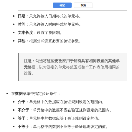
日期
：只允许输入日期格式的单元格。
时间
：只允许输入时间格式的单元格。
文本长度
：设置字符限制。
其他
：根据公式设置必要的验证参数。
注意
：勾选
将这些更改应用于所有具有相同设置的其他单
元格
框，以对选定的单元格范围或整个工作表使用相同的
设置。
在
数据
菜单中指定验证条件：
介于
：单元格中的数据应在验证规则设定的范围内。
不介于
：单元格中的数据不应在验证规则设定的范围内。
等于
：单元格中的数据应等于验证规则设定的值。
不等于
：单元格中的数据不应等于验证规则设定的值。