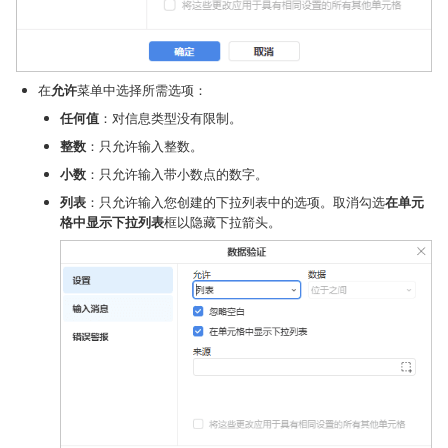
在
允许
菜单中选择所需选项：
任何值
：对信息类型没有限制。
整数
：只允许输入整数。
小数
：只允许输入带小数点的数字。
列表
：只允许输入您创建的下拉列表中的选项。取消勾选
在单元
格中显示下拉列表
框以隐藏下拉箭头。