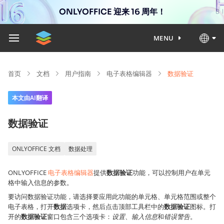
ONLYOFFICE 迎来 16 周年！
MENU
首页
文档
用户指南
电子表格编辑器
数据验证
本文由AI翻译
数据验证
ONLYOFFICE 文档
数据处理
ONLYOFFICE
电子表格编辑器
提供
数据验证
功能，可以控制用户在单元
格中输入信息的参数。
要访问数据验证功能，请选择要应用此功能的单元格、单元格范围或整个
电子表格，打开
数据
选项卡，然后点击顶部工具栏中的
数据验证
图标。打
开的
数据验证
窗口包含三个选项卡：
设置
、
输入信息
和
错误警告
。