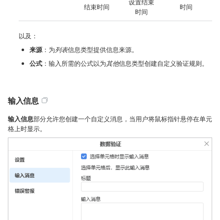
设置结束
结束时间
时间
时间
以及：
来源
：为
列表
信息类型提供信息来源。
公式
：输入所需的公式以为
其他
信息类型创建自定义验证规则。
输入信息
输入信息
部分允许您创建一个自定义消息，当用户将鼠标指针悬停在单元
格上时显示。