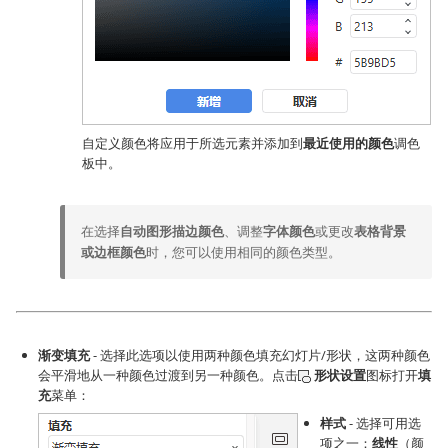
自定义颜色将应用于所选元素并添加到
最近使用的颜色
调色
板中。
在选择
自动图形描边颜色
、调整
字体颜色
或更改
表格背景
或边框颜色
时，您可以使用相同的颜色类型。
渐变填充
- 选择此选项以使用两种颜色填充幻灯片/形状，这两种颜色
会平滑地从一种颜色过渡到另一种颜色。点击
形状设置
图标打开
填
充
菜单：
样式
- 选择可用选
项之一：
线性
（颜