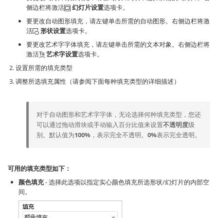
侧边栏将激活
幻灯片设置
选项卡。
要更改自动图形填充，请左键单击所需的自动图形。右侧边栏将激
活
形状设置
选项卡。
要更改艺术字字体填充，请左键单击所需的文本对象。右侧边栏将
激活
艺术字设置
选项卡。
设置所需的填充类型
调整所选填充属性（请参阅下面每种填充类型的详细描述）
对于自动图形和艺术字字体，无论选择何种填充类型，您还
可以通过拖动滑块或手动输入百分比值来设置
不透明度
级
别。默认值为
100%
，表示完全不透明。
0%
表示完全透明。
可用的填充类型如下：
颜色填充
- 选择此选项以指定实心颜色填充所选形状/幻灯片的内部空
间。