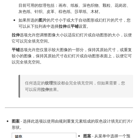
目前可用的纹理包括：画布、纸板、深色织物、颗粒、花岗岩、
灰色纸、针织、皮革、棕色纸、莎草纸、木材。
如果所选的
图片
的尺寸小于或大于自动图形或幻灯片的尺寸，您
可以从下拉列表中选择
拉伸
或
平铺
设置。
拉伸
选项允许您调整图像大小以适应幻灯片或自动图形的大小，以便
它可以完全填充空间。
平铺
选项允许您仅显示较大图像的一部分，保持其原始尺寸，或重复
较小的图像，保持其原始尺寸在幻灯片或自动图形表面上，以便它可
以完全填充空间。
任何选定的
纹理
预设都会完全填充空间，但如果需要，您
可以应用
拉伸
效果。
图案
- 选择此选项以使用由规则重复元素组成的双色设计填充幻灯片/
形状。
图案
- 从菜单中选择一个预