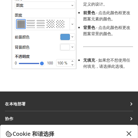
定义的设计。
前景色
- 点击此颜色框更改
图案元素的颜色。
背景色
- 点击此颜色框更改
图案背景的颜色。
无填充
- 如果您不想使用任
何填充，请选择此选项。
在本地部署
文档
协作
协作空间
针对贡献者
Cookie 和谐选择
获取最新资讯
工作区