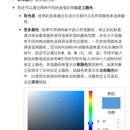
您还可以通过两种不同的选项应用
自定义颜色
：
取色器
- 使用此选项通过在演示文稿中点击所需颜色来选择颜
色。
更多颜色
- 如果可用调色板中缺少所需颜色，请点击此标题。
通过移动垂直颜色滑块选择所需的颜色范围，并在大方形颜
色字段内拖动颜色选择器设置特定颜色。一旦您使用颜色选
择器选择颜色，适当的RGB和sRGB颜色值将显示在右侧的字
段中。您还可以通过在
R
、
G
、
B
（红、绿、蓝）字段中输入
相应的数值或在标有
#
符号的字段中输入sRGB十六进制代码
来定义颜色。所选颜色将显示在
新颜色
预览框中。如果对象
之前填充了任何自定义颜色，该颜色将显示在
当前颜色
框
中，以便您比较原始和修改后的颜色。当颜色定义完成后，
点击
添加
按钮：