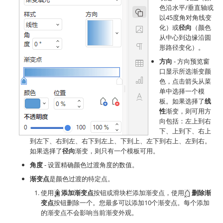
色沿水平/垂直轴或
以45度角对角线变
化）或
径向
（颜色
从中心到边缘沿圆
形路径变化）。
方向
- 方向预览窗
口显示所选渐变颜
色，点击箭头从菜
单中选择一个模
板。如果选择了
线
性
渐变，则可用方
向包括：左上到右
下、上到下、右上
到左下、右到左、右下到左上、下到上、左下到右上、左到右。
如果选择了
径向
渐变，则只有一个模板可用。
角度
- 设置精确颜色过渡角度的数值。
渐变点
是颜色过渡的特定点。
使用
添加渐变点
按钮或滑块栏添加渐变点，使用
删除渐
变点
按钮删除一个。您最多可以添加10个渐变点。每个添加
的渐变点不会影响当前渐变外观。