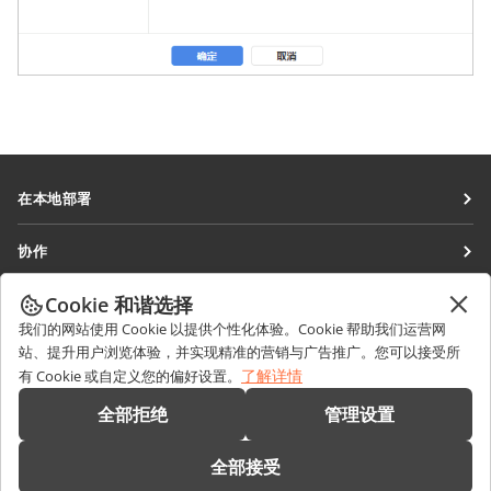
在本地部署
文档
协作
协作空间
针对贡献者
Cookie 和谐选择
获取最新资讯
工作区
针对翻译人员
我们的网站使用 Cookie 以提供个性化体验。Cookie 帮助我们运营网
博客
连接器
站、提升用户浏览体验，并实现精准的营销与广告推广。您可以接受所
获取帮助
针对博主
了解详情
有 Cookie 或自定义您的偏好设置。
桌面应用程序
论坛
职位空缺
联系我们
全部拒绝
管理设置
移动应用程序
培训课程
销售相关问题
sales@onlyoffice.com
onlyoffice.com
全部接受
网络研讨会
合作伙伴咨询
partners@onlyoffice.com
© Ascensio System SIA 2026。保留所有权利