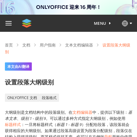
ONLYOFFICE 迎来 16 周年！
MENU
首页
文档
用户指南
文本文档编辑器
设置段落大纲级
别
本文由AI翻译
设置段落大纲级别
ONLYOFFICE 文档
段落格式
大纲级别是文档结构中的段落级别。在
文档编辑器
中，提供以下级别：
基
本文本
、
级别 1
-
级别 9
。可以通过多种方式指定大纲级别，例如使用
标题样式
：一旦将标题样式（
标题 1
-
标题 9
）分配给段落，该段落就会
获得相应的大纲级别。如果通过段落高级设置为段落分配级别，段落仅在
结构上获得该级别，而其样式保持不变。也可以在左侧的
导航
面板中使用