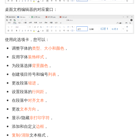
桌面文档编辑器的对应窗口：
使用此选项卡，您可以：
调整字体的
类型、大小和颜色
，
应用字体
装饰样式
，
为段落选择
背景颜色
，
创建项目符号和编号
列表
，
更改段落
缩进
，
设置段落的
行间距
，
在段落中
对齐文本
，
更改
文本方向
，
显示/隐藏
非打印字符
，
添加和自定义
边框
，
复制/清除
文本格式，