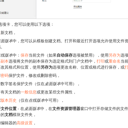
选项卡，您可以使用以下选项：
建
新文档，
桌面版本
中，您可以从模板创建文档。打开和最近打开选项允许使用文件
档。
在线版本
中：
保存
当前文件（如果
自动保存
选项被禁用），使用
另存为
选
存副本
选项将文件的副本保存为选定格式到门户文档中，
打印
或
重命名
当
更改其格式和位置，使用
另存为
选项更改名称、位置或格式进行保存，或
用
密码
保护文件，修改或删除密码，
用数字签名保护文件（仅在
桌面版本
中可用），
看有关文档的
一般信息
或更改某些文件属性，
踪
版本历史
（仅在
在线版本
中可用），
开文件位置
-
在
桌面版本
中，在
文件资源管理器
窗口中打开存储文件的文
件的
文档
模块文件夹，
问编辑器的
高级设置
，