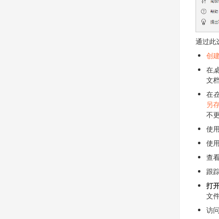
通过此
创
在
文
在
另
不
使
使
查
跟
打
文
访