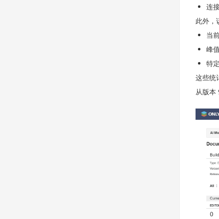
连
此外，
当
峰
特
这些统
从版本 