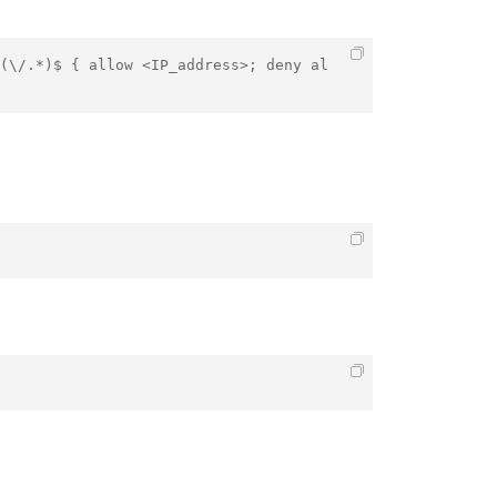
(\/.*)$ { allow <IP_address>; deny al