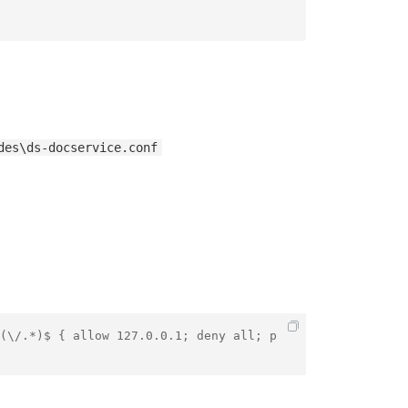
des\ds-docservice.conf
(\/.*)$ { allow 127.0.0.1; deny all; p