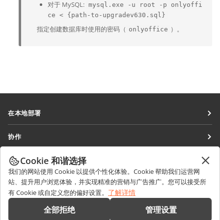
对于 MySQL:
mysql.exe -u root -p onlyoffi
ce < {path-to-upgradev630.sql}
指定创建数据库时使用的密码（
）。
onlyoffice
在本地部署
文档
协作
协作空间
针对贡献者
Cookie 和谐选择
获取最新资讯
工作区
针对翻译人员
我们的网站使用 Cookie 以提供个性化体验。Cookie 帮助我们运营网
博客
连接器
站、提升用户浏览体验，并实现精准的营销与广告推广。您可以接受所
获取帮助
针对博主
了解详情
有 Cookie 或自定义您的偏好设置。
桌面应用程序
论坛
职位空缺
联系我们
全部拒绝
管理设置
移动应用程序
培训课程