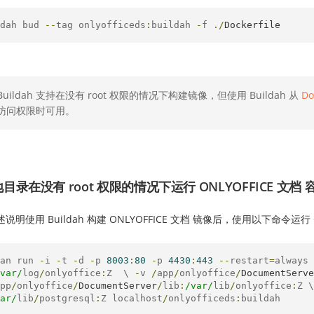
dah bud 
--
tag onlyofficeds
:
buildah 
-
f 
./
Dockerfile
Buildah 支持在没有 root 权限的情况下构建镜像，但使用 Buildah 从
Do
访问权限时可用。
目录在没有 root 权限的情况下运行 ONLYOFFICE 文档 
说明使用 Buildah 构建 ONLYOFFICE 文档 镜像后，使用以下命令运行 O
an run 
-
i 
-
t 
-
d 
-
p 
8003
:
80
-
p 
4430
:
443
--
restart
=
always 
var/
log
/
onlyoffice
:
Z  \ 
-
v 
/
app
/
onlyoffice
/
DocumentServe
pp
/
onlyoffice
/
DocumentServer
/
lib
:
/var/
lib
/
onlyoffice
:
Z \
ar/
lib
/
postgresql
:
Z localhost
/
onlyofficeds
:
buildah