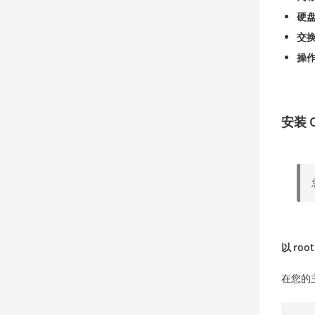
硬
交
操
安装 O
以 roo
在您的