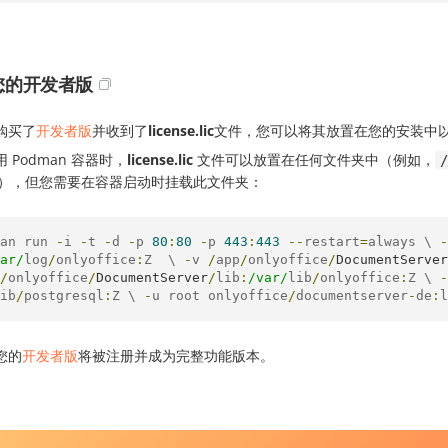
您的开发者版
购买了
开发者版
并收到了
license.lic
文件，您可以将其放置在您的安装中
 Podman 容器时，
license.lic
文件可以放置在任何文件夹中（例如，
/
），但您需要在容器启动时挂载此文件夹：
an run 
-
i 
-
t 
-
d 
-
p 
80
:
80
-
p 
443
:
443
--
restart
=
always \ 
-
ar/
log
/
onlyoffice
:
Z  \ 
-
v 
/
app
/
onlyoffice
/
DocumentServer
/
onlyoffice
/
DocumentServer
/
lib
:
/var/
lib
/
onlyoffice
:
Z \ 
-
ib
/
postgresql
:
Z \ 
-
u root onlyoffice
/
documentserver
-
de
:
l
您的
开发者版
将被注册并成为完整功能版本。