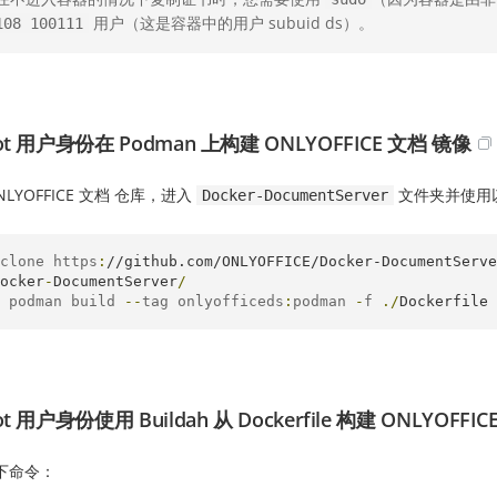
用户（这是容器中的用户 subuid ds）。
108 100111
ot 用户身份在 Podman 上构建 ONLYOFFICE 文档 镜像
NLYOFFICE 文档 仓库，进入
文件夹并使用
Docker-DocumentServer
clone https
:
//github.com/ONLYOFFICE/Docker-DocumentServe
ocker
-
DocumentServer
/
 podman build 
--
tag onlyofficeds
:
podman 
-
f 
./
Dockerfile
ot 用户身份使用 Buildah 从 Dockerfile 构建 ONLYOFFI
下命令：