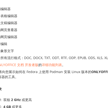
档编辑器
子表格编辑器
示文稿编辑器
动网页查看器
动网页编辑器
作编辑
持象形文字
有流行格式：DOC, DOCX, TXT, ODT, RTF, ODP, EPUB, ODS, XLS, XLS
NLYOFFICE 文档
开发者版
的
详细功能列表
。
向您展示如何在 Fedora 上使用 Podman 安装 Linux 版本的
ONLYOFF
x 容器的工具。
求
U
双核
2 GHz
或更高
存
4 GB
或更多