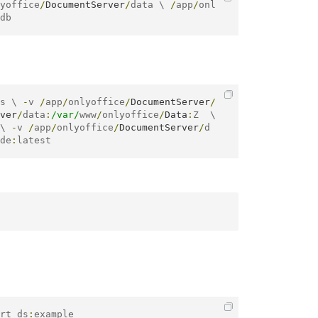
yoffice
/
DocumentServer
/
data \ 
/
app
/
onl
db
s \ 
-
v 
/
app
/
onlyoffice
/
DocumentServer
/
ver
/
data
:
/var/
www
/
onlyoffice
/
Data
:
Z  \ 
\ 
-
v 
/
app
/
onlyoffice
/
DocumentServer
/
d
de
:
latest
rt ds
:
example