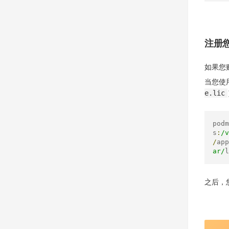
注册
如果您
当您使用
e.lic
podm
s
:
/v
/
app
ar/
l
之后，