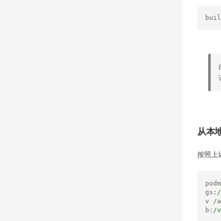
buil
从本地
按照上述
podm
gs
:
/
v 
/
a
b
:
/v