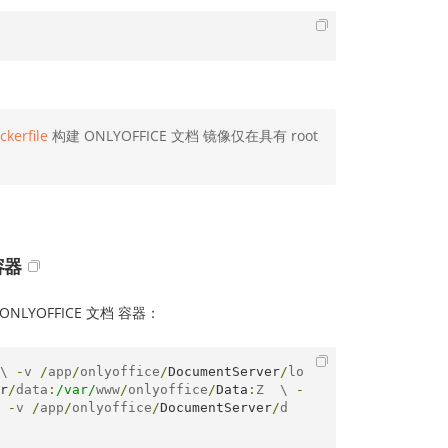
ckerfile
构建 ONLYOFFICE 文档 镜像仅在具有 root
容器
NLYOFFICE 文档 容器：
\ 
-
v 
/
app
/
onlyoffice
/
DocumentServer
/
lo
r
/
data
:
/var/
www
/
onlyoffice
/
Data
:
Z  \ 
-
 
-
v 
/
app
/
onlyoffice
/
DocumentServer
/
d