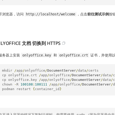
开浏览器，访问
，点击
前往测试示例
按
http://localhost/welcome
LYOFFICE 文档 切换到 HTTPS
服务器上安装
和
证书，并使用以下
onlyoffice.key
onlyoffice.crt
 mkdir 
/
app
/
onlyoffice
/
DocumentServer
/
data
/
certs

 cp onlyoffice
.
crt 
/
app
/
onlyoffice
/
DocumentServer
/
data
/
c
 cp onlyoffice
.
key 
/
app
/
onlyoffice
/
DocumentServer
/
data
/
c
 chown 
-
R 
100108
:
100111
/
app
/
onlyoffice
/
DocumentServer
/
d
 podman restart 
{
container_id
}
在不进入容器的情况下复制证书时，您需要使用
（因为容器是由非
sudo