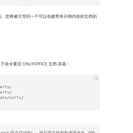
钮。您将被引导到一个可以创建带有示例内容的文档的
命令重启 ONLYOFFICE 文档 容器：
erts
/
erts
/
ata
/
certs
/
 root 用户启动的），然后将文件所有者更改为
100