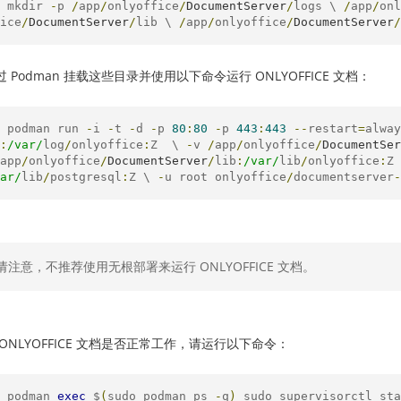
 mkdir 
-
p 
/
app
/
onlyoffice
/
DocumentServer
/
logs \ 
/
app
/
onl
ice
/
DocumentServer
/
lib \ 
/
app
/
onlyoffice
/
DocumentServer
/
 Podman 挂载这些目录并使用以下命令运行 ONLYOFFICE 文档：
 podman run 
-
i 
-
t 
-
d 
-
p 
80
:
80
-
p 
443
:
443
--
restart
=
alway
:
/var/
log
/
onlyoffice
:
Z  \ 
-
v 
/
app
/
onlyoffice
/
DocumentSer
app
/
onlyoffice
/
DocumentServer
/
lib
:
/var/
lib
/
onlyoffice
:
Z 
ar/
lib
/
postgresql
:
Z \ 
-
u root onlyoffice
/
documentserver
-
请注意，不推荐使用无根部署来运行 ONLYOFFICE 文档。
ONLYOFFICE 文档是否正常工作，请运行以下命令：
 podman 
exec
 $
(
sudo podman ps 
-
q
)
 sudo supervisorctl sta