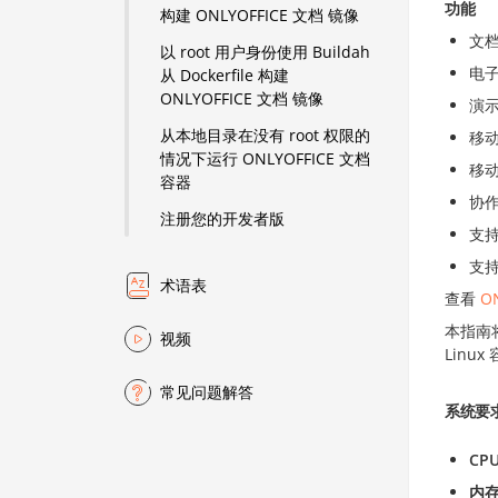
功能
构建 ONLYOFFICE 文档 镜像
文
以 root 用户身份使用 Buildah
电
从 Dockerfile 构建
ONLYOFFICE 文档 镜像
演
从本地目录在没有 root 权限的
移
情况下运行 ONLYOFFICE 文档
移
容器
协
注册您的开发者版
支
支持所
术语表
查看
O
本指南将
视频
Linu
常见问题解答
系统要
CP
内