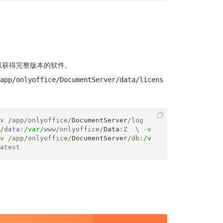
以获得完整版本的软件。
app/onlyoffice/DocumentServer/data/licens
v 
/
app
/
onlyoffice
/
DocumentServer
/
log
/
data
:
/var/
www
/
onlyoffice
/
Data
:
Z  \ 
-
v 
v 
/
app
/
onlyoffice
/
DocumentServer
/
db
:
/v
atest