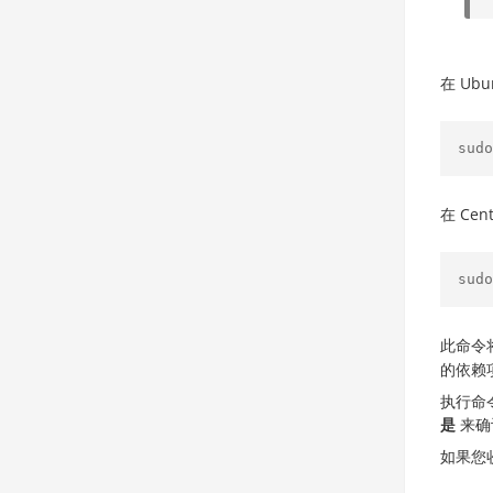
在 Ub
sudo
在 Ce
sudo
此命令
的依赖
执行命
是
来确
如果您