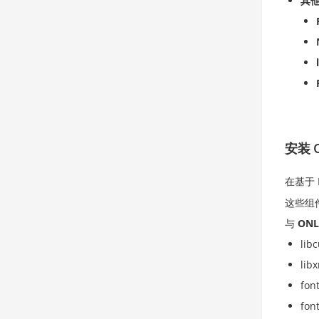
其
安装 O
在基于 
这些组
与
ONL
libc
lib
fon
font