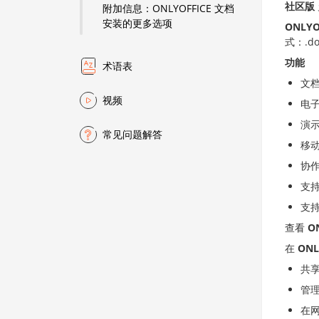
社区版
附加信息：ONLYOFFICE 文档
安装的更多选项
ONLYO
式：.d
功能
术语表
文
视频
电
演
常见问题解答
移
协
支
支持
查看
O
在
ONL
共
管
在