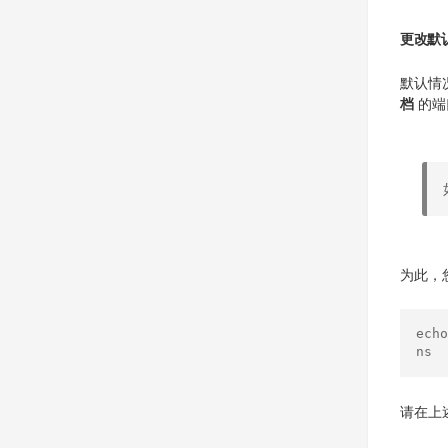
更改默认
默认情
档
的端
为此，
ech
ns
请在上