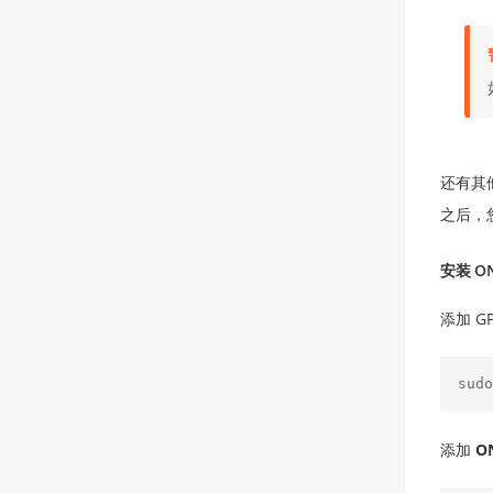
还有其
之后，
安装 ON
添加 G
添加
O