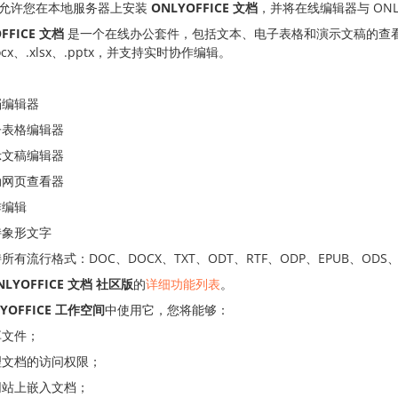
允许您在本地服务器上安装
ONLYOFFICE 文档
，并将在线编辑器与 ONLY
FFICE 文档
是一个在线办公套件，包括文本、电子表格和演示文稿的查看器和编辑
ocx、.xlsx、.pptx，并支持实时协作编辑。
档编辑器
子表格编辑器
示文稿编辑器
动网页查看器
作编辑
持象形文字
所有流行格式：DOC、DOCX、TXT、ODT、RTF、ODP、EPUB、ODS、XL
NLYOFFICE 文档
社区版
的
详细功能列表
。
YOFFICE 工作空间
中使用它，您将能够：
享文件；
理文档的访问权限；
网站上嵌入文档；