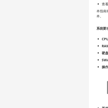
查看
本指南将向
本。
系统要
CP
RA
硬
SW
操