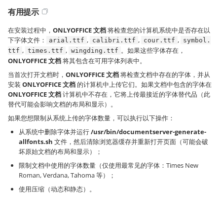
有用提示
在安装过程中，
ONLYOFFICE 文档
将检查您的计算机系统中是否存在以
下字体文件：
,
,
,
arial.ttf
calibri.ttf
cour.ttf
symbol.
,
,
。如果这些字体存在，
ttf
times.ttf
wingding.ttf
ONLYOFFICE 文档
将其包含在可用字体列表中。
当首次打开文档时，
ONLYOFFICE 文档
将检查文档中存在的字体，并从
安装
ONLYOFFICE 文档
的计算机中上传它们。如果文档中包含的字体在
ONLYOFFICE 文档
计算机中不存在，它将上传最接近的字体替代品（此
替代可能会影响文档的布局和显示）。
如果您想限制从系统上传的字体数量，可以执行以下操作：
从系统中删除字体并运行
/usr/bin/documentserver-generate-
allfonts.sh
文件，然后清除浏览器缓存并重新打开页面（可能会破
坏原始文档的布局和显示）；
限制文档中使用的字体数量（仅使用最常见的字体：Times New
Roman, Verdana, Tahoma 等）；
使用压缩（动态和静态）。