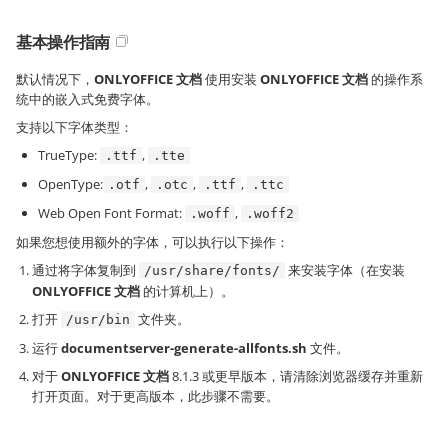
基本操作指南
默认情况下，
ONLYOFFICE 文档
使用安装
ONLYOFFICE 文档
的操作系
统中的嵌入式免费字体。
支持以下字体类型：
TrueType:
,
.ttf
.tte
OpenType:
,
,
,
.otf
.otc
.ttf
.ttc
Web Open Font Format:
,
.woff
.woff2
如果您想使用额外的字体，可以执行以下操作：
通过将字体复制到
来安装字体（在安装
/usr/share/fonts/
ONLYOFFICE 文档
的计算机上）。
打开
文件夹。
/usr/bin
运行
documentserver-generate-allfonts.sh
文件。
对于
ONLYOFFICE 文档
8.1.3 或更早版本，请清除浏览器缓存并重新
打开页面。对于更高版本，此步骤不需要。