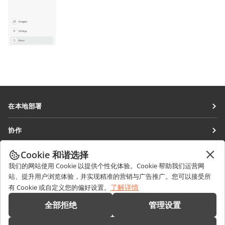
在本地部署
文档
协作
协作空间
针对贡献者
Cookie 和谐选择
获取最新资讯
工作区
针对翻译人员
我们的网站使用 Cookie 以提供个性化体验。Cookie 帮助我们运营网
博客
连接器
站、提升用户浏览体验，并实现精准的营销与广告推广。您可以接受所
获取帮助
针对博主
了解详情
有 Cookie 或自定义您的偏好设置。
桌面应用程序
论坛
职位空缺
联系我们
全部拒绝
管理设置
移动应用程序
培训课程
销售相关问题
sales@onlyoffice.com