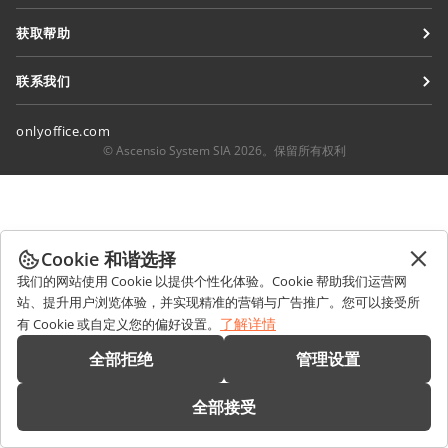
针对翻译人员
博客
连接器
获取帮助
针对博主
桌面应用程序
论坛
职位空缺
联系我们
移动应用程序
培训课程
销售相关问题
sales@onlyoffice.com
onlyoffice.com
网络研讨会
合作伙伴咨询
partners@onlyoffice.com
© Ascensio System SIA 2026。保留所有权利
白皮书
媒体咨询
press@onlyoffice.com
支持联系表单
请求回电
预约演示
Cookie 和谐选择
我们的网站使用 Cookie 以提供个性化体验。Cookie 帮助我们运营网
站、提升用户浏览体验，并实现精准的营销与广告推广。您可以接受所
了解详情
有 Cookie 或自定义您的偏好设置。
全部拒绝
管理设置
全部接受