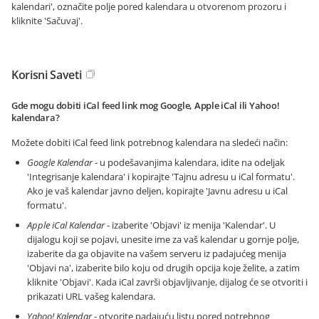
kalendari', označite polje pored kalendara u otvorenom prozoru i
kliknite 'Sačuvaj'.
Korisni Saveti
Gde mogu dobiti iCal feed link mog Google, Apple iCal ili Yahoo!
kalendara?
Možete dobiti iCal feed link potrebnog kalendara na sledeći način:
Google Kalendar
- u podešavanjima kalendara, idite na odeljak
'Integrisanje kalendara' i kopirajte 'Tajnu adresu u iCal formatu'.
Ako je vaš kalendar javno deljen, kopirajte 'Javnu adresu u iCal
formatu'.
Apple iCal Kalendar
- izaberite 'Objavi' iz menija 'Kalendar'. U
dijalogu koji se pojavi, unesite ime za vaš kalendar u gornje polje,
izaberite da ga objavite na vašem serveru iz padajućeg menija
'Objavi na', izaberite bilo koju od drugih opcija koje želite, a zatim
kliknite 'Objavi'. Kada iCal završi objavljivanje, dijalog će se otvoriti i
prikazati URL vašeg kalendara.
Yahoo! Kalendar
- otvorite padajuću listu pored potrebnog