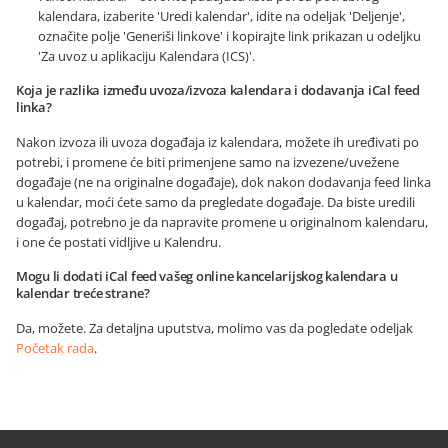
kalendara, izaberite 'Uredi kalendar', idite na odeljak 'Deljenje',
označite polje 'Generiši linkove' i kopirajte link prikazan u odeljku
'Za uvoz u aplikaciju Kalendara (ICS)'.
Koja je razlika između uvoza/izvoza kalendara i dodavanja iCal feed
linka?
Nakon izvoza ili uvoza događaja iz kalendara, možete ih uređivati po
potrebi, i promene će biti primenjene samo na izvezene/uvežene
događaje (ne na originalne događaje), dok nakon dodavanja feed linka
u kalendar, moći ćete samo da pregledate događaje. Da biste uredili
događaj, potrebno je da napravite promene u originalnom kalendaru,
i one će postati vidljive u Kalendru.
Mogu li dodati iCal feed vašeg online kancelarijskog kalendara u
kalendar treće strane?
Da, možete. Za detaljna uputstva, molimo vas da pogledate odeljak
Početak rada
.