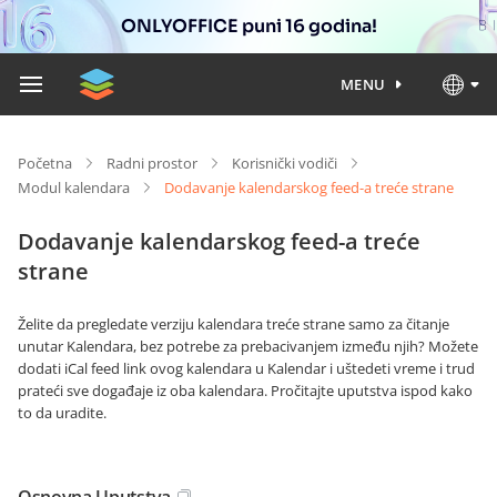
ONLYOFFICE puni 16 godina!
MENU
Početna
Radni prostor
Korisnički vodiči
Modul kalendara
Dodavanje kalendarskog feed-a treće strane
Dodavanje kalendarskog feed-a treće
strane
Želite da pregledate verziju kalendara treće strane samo za čitanje
unutar Kalendara, bez potrebe za prebacivanjem između njih? Možete
dodati iCal feed link ovog kalendara u Kalendar i uštedeti vreme i trud
prateći sve događaje iz oba kalendara. Pročitajte uputstva ispod kako
to da uradite.