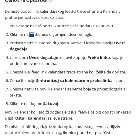
Osnovna Uputstva
Da biste dodali link kalendarskog feed-a treće strane u Kalendar,
pratite jednostavne korake ispod:
Prijavite se na vaš portal koristeći vaše podatke za prijavu.
Kliknite na
ikonicu u gornjem desnom uglu.
Pritisnite strelicu pored dugmeta 'Kreiraj' i izaberite opciju
Uvezi
događaje
.
U prozoru
Uvezi događaje
, ostavite opciju
Preko linka
, koja je
podrazumevano izabrana.
Unesite iCal feed link kalendara treće strane koji želite da dodate.
Označite polje
Sinhronizuj sa kalendarom preko linka
ispod.
Unesite naziv za novi kalendar i izaberite boje za prikaz događaja i
teksta.
Kliknite na dugme
Sačuvaj
.
Novi kalendar koji sadrži događaje iz iCal feed-a će biti dodat i prikazan
u listi
Ostali kalendari
sa leve strane.
Da biste učinili događaje iz dodatog kalendarskog feed-a vidljivim
unutar Kalendara, kliknite na
ikonicu pored natpisa 'Ostali