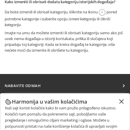
Kako izmeniti ili obrisati dodatu kategoriju istorijskih događaja?
Da biste izmenili ili obrisali kategoriju, kliknite na ikonu
pored
potrebne kategorije i izaberite opciju
Izmeni kategoriju
ili
Obriši
kategoriju
.
Imajte na umu da možete izmeniti ili obrisati kategoriju samo ako još
uvek nema događaja u istoriji kontakata, prilika ili slučajeva koji
pripadaju toj kategoriji. Kada se kreira događaj te kategorije, više
nećete moći da izmenite ili obrišete tu kategoriju.
NABAVITE ODMAH
Docs
SARAĐUJTE
Harmonija u vašim kolačićima
DocSpace
Naš sajt koristi kolačiće kako bi vam pružio prilagođeno iskustvo.
Za doprinosioce
PRIMAJTE VESTI
Kolačići nam pomažu da pokrenemo sajt, poboljšamo vaše
Workspace
Za prevodioce
pregledanje i omogućimo ciljani marketing i oglase. Možete u
Blog
Konektori
potpunosti pristati na naše korišćenje kolačića ili upravljati svojim
DOBIJTE POMOĆ
Za influensere