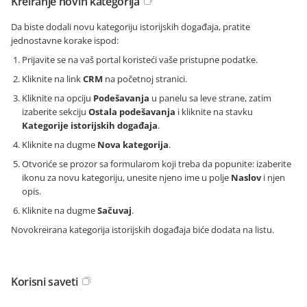
Kreiranje novih kategorija
Da biste dodali novu kategoriju istorijskih događaja, pratite
jednostavne korake ispod:
Prijavite se na vaš portal koristeći vaše pristupne podatke.
Kliknite na link
CRM
na početnoj stranici.
Kliknite na opciju
Podešavanja
u panelu sa leve strane, zatim
izaberite sekciju
Ostala podešavanja
i kliknite na stavku
Kategorije istorijskih događaja
.
Kliknite na dugme
Nova kategorija
.
Otvoriće se prozor sa formularom koji treba da popunite: izaberite
ikonu za novu kategoriju, unesite njeno ime u polje
Naslov
i njen
opis.
Kliknite na dugme
Sačuvaj
.
Novokreirana kategorija istorijskih događaja biće dodata na listu.
Korisni saveti