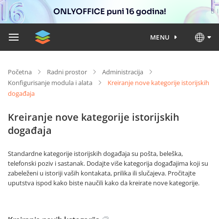
ONLYOFFICE puni 16 godina!
MENU
Početna
Radni prostor
Administracija
Konfigurisanje modula i alata
Kreiranje nove kategorije istorijskih
događaja
Kreiranje nove kategorije istorijskih
događaja
Standardne kategorije istorijskih događaja su pošta, beleška,
telefonski poziv i sastanak. Dodajte više kategorija događajima koji su
zabeleženi u istoriji vaših kontakata, prilika ili slučajeva. Pročitajte
uputstva ispod kako biste naučili kako da kreirate nove kategorije.