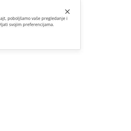
ajt, poboljšamo vaše pregledanje i
ljati svojim preferencijama.
KONTAKTIRAJTE NAS
Pitanja o prodaji
sales@onlyoffice.com
Upiti partnera
partners@onlyoffice.com
Upiti medija
press@onlyoffice.com
Zatraži poziv