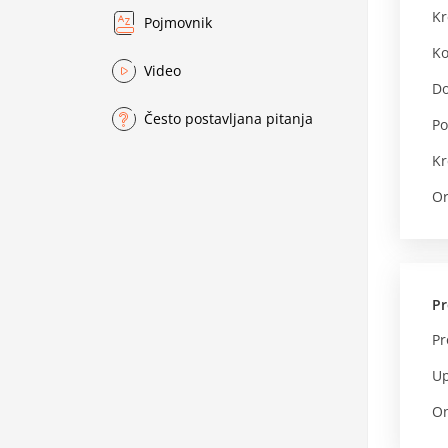
Kr
Pojmovnik
Ko
Video
Do
Često postavljana pitanja
Po
Kr
Or
Pr
Pr
Up
On