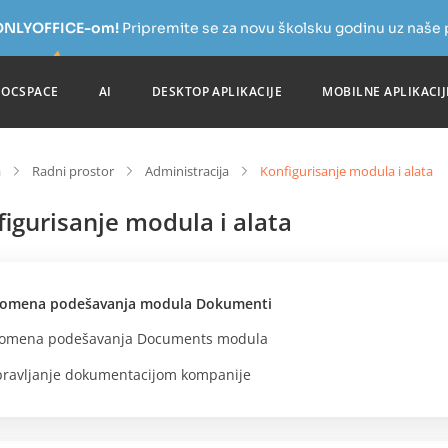
a ONLYOFFICE-om!
Pripremite se za novu školsku godinu uz naše
DOCSPACE
AI
DESKTOP APLIKACIJE
MOBILNE APLIKACIJ
a
Radni prostor
Administracija
Konfigurisanje modula i alata
igurisanje modula i alata
omena podešavanja modula Dokumenti
omena podešavanja Documents modula
ravljanje dokumentacijom kompanije