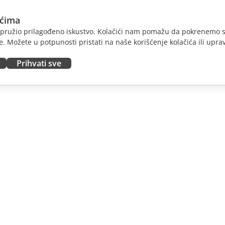
ićima
am pružio prilagođeno iskustvo. Kolačići nam pomažu da pokrenemo s
. Možete u potpunosti pristati na naše korišćenje kolačića ili uprav
Prihvati sve
JTE
DOBIJTE POMOĆ
nosioce
Forum
dioce
Kursevi obuke
nsere
Vebinari
 radna mesta
Bele knjige
E VESTI
Formular za kontakt sa
podrškom
Naručite demo