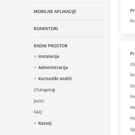
Pr
MOBILNE APLIKACIJE
Pr
KONEKTORI
RADNI PROSTOR
P
Instalacija
Iz
Administracija
Pr
Korisnički vodiči
Do
Changelog
Po
Jezici
Po
FAQ
Po
Razvoj
Sp