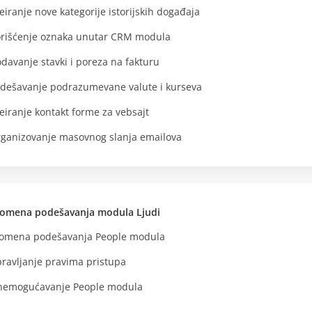
eiranje nove kategorije istorijskih događaja
rišćenje oznaka unutar CRM modula
davanje stavki i poreza na fakturu
dešavanje podrazumevane valute i kurseva
eiranje kontakt forme za vebsajt
ganizovanje masovnog slanja emailova
omena podešavanja modula Ljudi
omena podešavanja People modula
ravljanje pravima pristupa
emogućavanje People modula