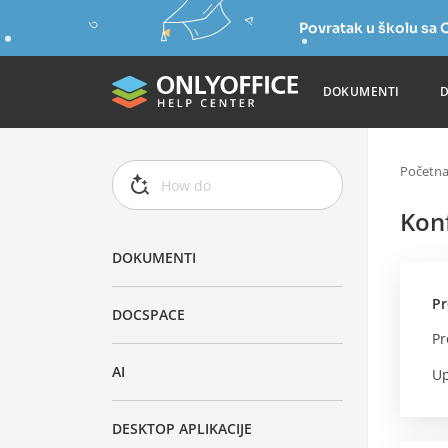
Povratak u školu s
DOKUMENTI
Početn
Konf
DOKUMENTI
Pr
DOCSPACE
Pr
AI
Up
DESKTOP APLIKACIJE