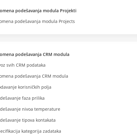
omena podešavanja modula Projekti
omena podešavanja modula Projects
romena podešavanja CRM modula
voz svih CRM podataka
omena podešavanja CRM modula
davanje korisničkih polja
dešavanje faza prilika
dešavanje nivoa temperature
dešavanje tipova kontakata
ecifikacija kategorija zadataka