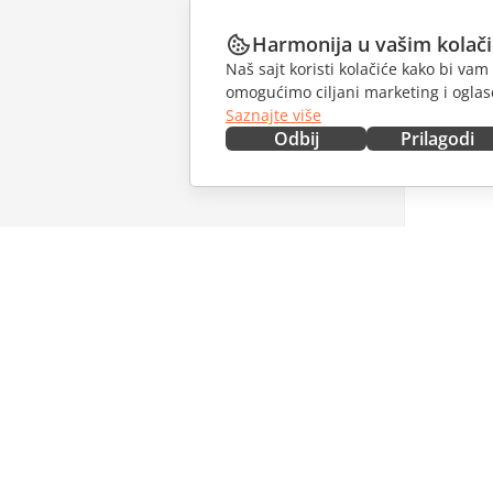
Harmonija u vašim kolač
Naš sajt koristi kolačiće kako bi v
omogućimo ciljani marketing i oglase
Saznajte više
Odbij
Prilagodi
NABAVITE ODMAH
SARAĐU
Docs
Za dopri
DocSpace
Za prevo
Workspace
Za influe
Konektori
Slobodna
Desktop aplikacije
PRIMAJT
Mobilne aplikacije
Blog