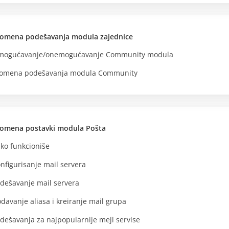
omena podešavanja modula zajednice
mogućavanje/onemogućavanje Community modula
omena podešavanja modula Community
omena postavki modula Pošta
ko funkcioniše
nfigurisanje mail servera
dešavanje mail servera
davanje aliasa i kreiranje mail grupa
dešavanja za najpopularnije mejl servise