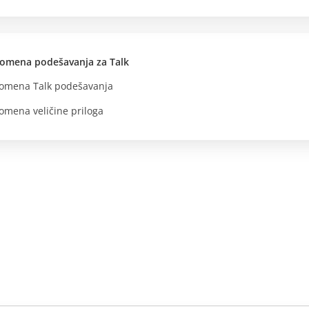
omena podešavanja za Talk
omena Talk podešavanja
omena veličine priloga