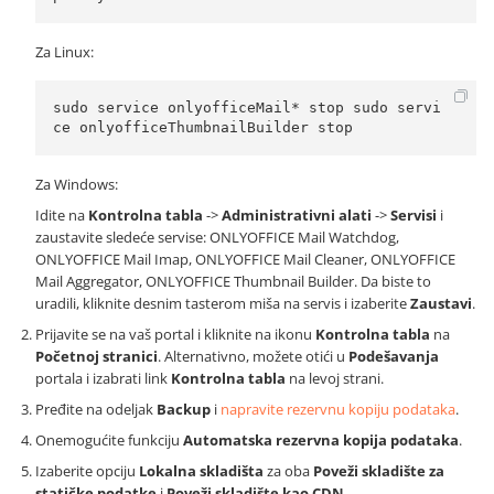
Za Linux:
sudo service onlyofficeMail* stop sudo servi
ce onlyofficeThumbnailBuilder stop
Za Windows:
Idite na
Kontrolna tabla
->
Administrativni alati
->
Servisi
i
zaustavite sledeće servise: ONLYOFFICE Mail Watchdog,
ONLYOFFICE Mail Imap, ONLYOFFICE Mail Cleaner, ONLYOFFICE
Mail Aggregator, ONLYOFFICE Thumbnail Builder. Da biste to
uradili, kliknite desnim tasterom miša na servis i izaberite
Zaustavi
.
Prijavite se na vaš portal i kliknite na ikonu
Kontrolna tabla
na
Početnoj stranici
. Alternativno, možete otići u
Podešavanja
portala i izabrati link
Kontrolna tabla
na levoj strani.
Pređite na odeljak
Backup
i
napravite rezervnu kopiju podataka
.
Onemogućite funkciju
Automatska rezervna kopija podataka
.
Izaberite opciju
Lokalna skladišta
za oba
Poveži skladište za
statičke podatke
i
Poveži skladište kao CDN
.