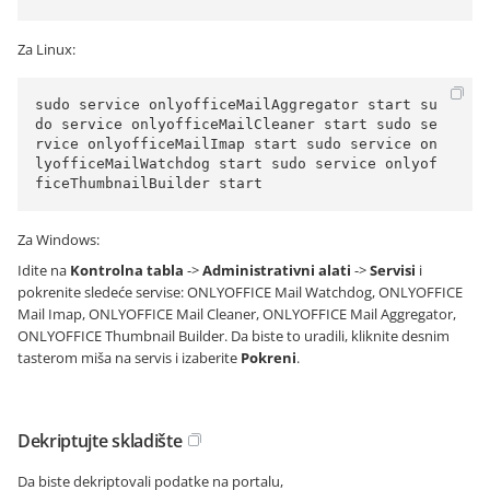
Za Linux:
sudo service onlyofficeMailAggregator start su
do service onlyofficeMailCleaner start sudo se
rvice onlyofficeMailImap start sudo service on
lyofficeMailWatchdog start sudo service onlyof
ficeThumbnailBuilder start
Za Windows:
Idite na
Kontrolna tabla
->
Administrativni alati
->
Servisi
i
pokrenite sledeće servise: ONLYOFFICE Mail Watchdog, ONLYOFFICE
Mail Imap, ONLYOFFICE Mail Cleaner, ONLYOFFICE Mail Aggregator,
ONLYOFFICE Thumbnail Builder. Da biste to uradili, kliknite desnim
tasterom miša na servis i izaberite
Pokreni
.
Dekriptujte skladište
Da biste dekriptovali podatke na portalu,