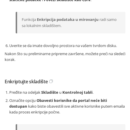
Funkcija
Enkripcija podataka u mirovanju
radi samo
sa lokalnim skladištem.
Uverite se da imate dovoljno prostora na vašem tvrdom disku.
Nakon što su preliminarne pripreme završene, možete preći na sledeći
korak.
Enkriptujte skladište
Pređite na odeljak
Skladište
u
Kontrolnoj tabli
.
Označite opciju
Obavesti korisnike da portal neće biti
dostupan
kako biste obavestili sve aktivne korisnike putem emaila
kada proces enkripcije počne.