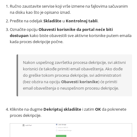
Ručno zaustavite servise koji vrše izmene na fajlovima sačuvanim
na disku kao što je opisano iznad.
Pređite na odeljak
Skladište
u
Kontrolnoj tabli
.
Označite opciju
Obavesti korisnike da portal neće biti
dostupan
kako biste obavestili sve aktivne korisnike putem emaila
kada proces dekripcije počne.
Nakon uspešnog završetka procesa dekripcije, svi aktivni
korisnici će takođe primiti email obaveštenja. Ako dođe
do greške tokom procesa dekripcije, svi administratori
(bez obzira na opciju
Obavesti korisnike
) će primiti
email obaveštenja o neuspešnom procesu dekripcije.
Kliknite na dugme
Dekriptuj skladište
i zatim
OK
da pokrenete
proces dekripcije.