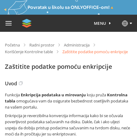
Povratak u školu sa ONLYOFFICE-om!
MENU
Početna
Radni prostor
Administracija
Korišćenje Kontrolne table
Zaštitite podatke pomoću enkripcije
Zaštitite podatke pomoću enkripcije
Uvod
Funkcija
Enkripcija podataka u mirovanju
koju pruža
Kontrolna
tabla
omogućava vam da osigurate bezbednost osetljivih podataka
na vašem portalu.
Enkripcija je reverzibilna konverzija informacija kako bi se očuvala
poverljivost podataka sačuvanih na disku. Dakle, čak i ako uljezi
uspeju da dobiju pristup podacima sačuvanim na tvrdom disku, neće
moći da ih pročitaju jer su enkriptovani.