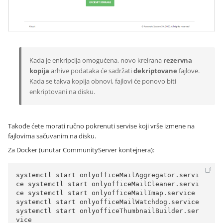
Kada je enkripcija omogućena, novo kreirana
rezervna
kopija
arhive podataka će sadržati
dekriptovane
fajlove.
Kada se takva kopija obnovi, fajlovi će ponovo biti
enkriptovani na disku.
Takođe ćete morati ručno pokrenuti servise koji vrše izmene na
fajlovima sačuvanim na disku.
Za Docker (unutar CommunityServer kontejnera):
systemctl start onlyofficeMailAggregator.servi
ce systemctl start onlyofficeMailCleaner.servi
ce systemctl start onlyofficeMailImap.service 
systemctl start onlyofficeMailWatchdog.service 
systemctl start onlyofficeThumbnailBuilder.ser
vice