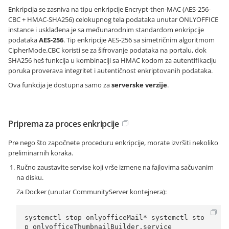
Enkripcija se zasniva na tipu enkripcije Encrypt-then-MAC (AES-256-
CBC + HMAC-SHA256) celokupnog tela podataka unutar ONLYOFFICE
instance i usklađena je sa međunarodnim standardom enkripcije
podataka
AES-256
. Tip enkripcije AES-256 sa simetričnim algoritmom
CipherMode.CBC koristi se za šifrovanje podataka na portalu, dok
SHA256 heš funkcija u kombinaciji sa HMAC kodom za autentifikaciju
poruka proverava integritet i autentičnost enkriptovanih podataka.
Ova funkcija je dostupna samo za
serverske verzije
.
Priprema za proces enkripcije
Pre nego što započnete proceduru enkripcije, morate izvršiti nekoliko
preliminarnih koraka.
Ručno zaustavite servise koji vrše izmene na fajlovima sačuvanim
na disku.
Za Docker (unutar CommunityServer kontejnera):
systemctl stop onlyofficeMail* systemctl sto
p onlyofficeThumbnailBuilder.service