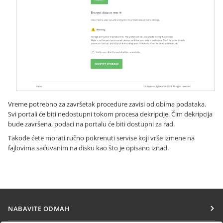
Vreme potrebno za završetak procedure zavisi od obima podataka.
Svi portali će biti nedostupni tokom procesa dekripcije. Čim dekripcija
bude završena, podaci na portalu će biti dostupni za rad.
Takođe ćete morati ručno pokrenuti servise koji vrše izmene na
fajlovima sačuvanim na disku kao što je opisano iznad.
NABAVITE ODMAH