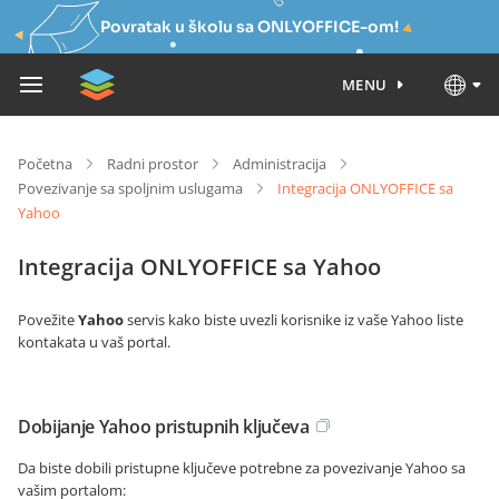
Povratak u školu sa ONLYOFFICE-om!
MENU
Početna
Radni prostor
Administracija
Povezivanje sa spoljnim uslugama
Integracija ONLYOFFICE sa
Yahoo
Integracija ONLYOFFICE sa Yahoo
Povežite
Yahoo
servis kako biste uvezli korisnike iz vaše Yahoo liste
kontakata u vaš portal.
Dobijanje Yahoo pristupnih ključeva
Da biste dobili pristupne ključeve potrebne za povezivanje Yahoo sa
vašim portalom: