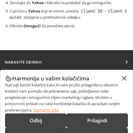
Skrolujte do
Yahoo
i kliknite na prekidač da ga omogućite.
U prozoru
Yahoo
koji se otvori, unesite
i
Client ID
Client S
dobijene u prethodnom odeljku.
ecret
Kliknite
Omogući
da povežete servis.
NABAVITE ODMAH
Docs
SARAĐUJTE
Harmonija u vašim kolačićima
DocSpace
Naš sajt koristi kolačiće kako bi vam pružio prilagođeno iskustvo.
Za doprinosioce
PRIMAJTE VESTI
Kolačići nam pomažu da pokrenemo sajt, poboljšamo vaše
Workspace
Za prevodioce
pregledanje i omogućimo ciljani marketing i oglase. Možete u
Blog
Konektori
potpunosti pristati na naše korišćenje kolačića ili upravljati svojim
DOBIJTE POMOĆ
Za influensere
Saznajte više
preferencijama.
Desktop aplikacije
Forum
Slobodna radna mesta
KONTAKTIRAJTE NAS
Odbij
Prilagodi
Mobilne aplikacije
Kursevi obuke
Pitanja o prodaji
sales@onlyoffice.com