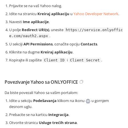
Prijavite se na vaš Yahoo nalog.
Idite na stranicu
Kreiraj aplikaciju
u
Yahoo Developer Network
.
Navesti
Ime aplikacije
.
U polje
Redirect URI(s)
, unesite
https://service.onlyoffic
.
e.com/oauth2.aspx
U sekciji
API Permissions
, označite opciju
Contacts
.
Kliknite na dugme
Kreiraj aplikaciju
.
Kopirajte ili zapišite
i
.
Client ID
Client Secret
Povezivanje Yahoo sa ONLYOFFICE
Da biste povezali Yahoo sa vašim portalom:
Idite u sekciju
Podešavanja
klikom na ikonu
u gornjem
desnom uglu.
Prebacite se na karticu
Integracija
.
Otvorite stranicu
Usluge trećih strana
.