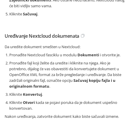
će biti vidljiv samo vama.
Kliknite
Sačuvaj
.
Uređivanje Nextcloud dokumenata
Da uredite dokument smešten u Nextcloud:
Pronađite Nextcloud fasciklu u modulu
Dokumenti
i otvorite je.
Pronađite fajl koji želite da uredite i kliknite na njega. Ako je
potrebno, dijalog će vas obavestiti da konvertujete dokument u
OpenOffice XML format za brže pregledanje i uređivanje. Da biste
zadržali originalni fajl, označite opciju
Sačuvaj kopiju fajla i u
originalnom formatu
.
Kliknite
Konvertuj
.
Kliknite
Otvori
kada se pojavi poruka da je dokument uspešno
konvertovan.
Nakon uređivanja, zatvorite dokument kako biste sačuvali izmene.