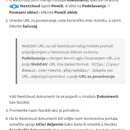
U levom bočnom meniju modula
Dokumenti
, kliknite na ikonu
Nextcloud
ispod
Poveži
, ili idite na
Podešavanja
->
Povezani oblaci
i kliknite
Poveži oblak
.
Unesite URL za povezivanje, vaše korisničko ime i lozinku, a zatim
kliknite
Sačuvaj
.
WebDAV URL za vaš Nextcloud nalog možete pronaći
prijavljivanjem u Nextcloud, klikom na ikonu
Podešavanja
u donjem levom uglu i kopiranjem URL-a iz
polja
WebDAV
. URL ima sledeći format:
https://your
. Zalepite ceo
domain.com/remote.php/webdav/
URL, uključujući protokol, u polje
URL za povezivanje
.
Vaši Nextcloud dokumenti će se pojaviti u modulu
Dokumenti
kao fascikla.
Promenite naziv fascikle ako je potrebno.
Da bi Nextcloud dokumenti bili vidljivi svim korisnicima portala,
označite opciju
Učini deljenim
kako biste ih smestili u fasciklu
Zajednički dokumenti
. Ako ostane neoznačeno, Nextcloud nalog