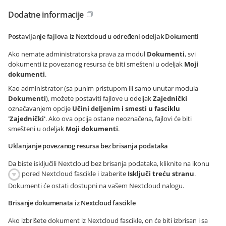
Dodatne informacije
Postavljanje fajlova iz Nextcloud u određeni odeljak Dokumenti
Ako nemate administratorska prava za modul
Dokumenti
, svi
dokumenti iz povezanog resursa će biti smešteni u odeljak
Moji
dokumenti
.
Kao administrator (sa punim pristupom ili samo unutar modula
Dokumenti
), možete postaviti fajlove u odeljak
Zajednički
označavanjem opcije
Učini deljenim i smesti u fasciklu
'Zajednički'
. Ako ova opcija ostane neoznačena, fajlovi će biti
smešteni u odeljak
Moji dokumenti
.
Uklanjanje povezanog resursa bez brisanja podataka
Da biste isključili Nextcloud bez brisanja podataka, kliknite na ikonu
pored Nextcloud fascikle i izaberite
Isključi treću stranu
.
Dokumenti će ostati dostupni na vašem Nextcloud nalogu.
Brisanje dokumenata iz Nextcloud fascikle
Ako izbrišete dokument iz Nextcloud fascikle, on će biti izbrisan i sa