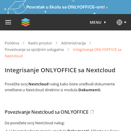
Povratak u školu sa ONLYOFFICE-om!
MENU
Početna
Radni prostor
Administracija
Povezivanje sa spoljnim uslugama
Integrisanje ONLYOFFICE sa
Nextcloud
Integrisanje ONLYOFFICE sa Nextcloud
Povežite svoj
Nextcloud
nalog kako biste uređivali dokumente
smeštene u Nextcloud direktno iz modula
Dokumenti
.
Povezivanje Nextcloud sa ONLYOFFICE
Da povežete svoj Nextcloud nalog: