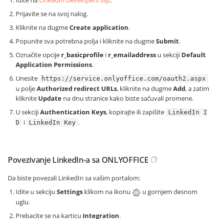
Idite na
LinkedIn Developers sajt
.
Prijavite se na svoj nalog.
Kliknite na dugme
Create application
.
Popunite sva potrebna polja i kliknite na dugme
Submit
.
Označite opcije
r_basicprofile
i
r_emailaddress
u sekciji
Default
Application Permissions
.
Unesite
https://service.onlyoffice.com/oauth2.aspx
u polje
Authorized redirect URLs
, kliknite na dugme
Add
, a zatim
kliknite
Update
na dnu stranice kako biste sačuvali promene.
U sekciji
Authentication Keys
, kopirajte ili zapišite
LinkedIn I
i
.
D
LinkedIn Key
Povezivanje LinkedIn-a sa ONLYOFFICE
Da biste povezali LinkedIn sa vašim portalom:
Idite u sekciju
Settings
klikom na ikonu
u gornjem desnom
uglu.
Prebacite se na karticu
Integration
.