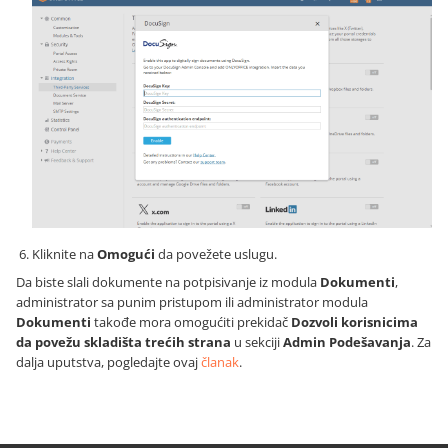
Kliknite na
Omogući
da povežete uslugu.
Da biste slali dokumente na potpisivanje iz modula
Dokumenti
,
administrator sa punim pristupom ili administrator modula
Dokumenti
takođe mora omogućiti prekidač
Dozvoli korisnicima
da povežu skladišta trećih strana
u sekciji
Admin Podešavanja
. Za
dalja uputstva, pogledajte ovaj
članak
.