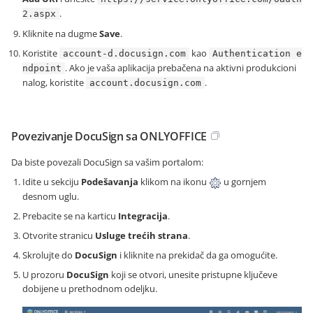
.
2.aspx
Kliknite na dugme
Save
.
Koristite
kao
account-d.docusign.com
Authentication e
. Ako je vaša aplikacija prebačena na aktivni produkcioni
ndpoint
nalog, koristite
.
account.docusign.com
Povezivanje DocuSign sa ONLYOFFICE
Da biste povezali DocuSign sa vašim portalom:
Idite u sekciju
Podešavanja
klikom na ikonu
u gornjem
desnom uglu.
Prebacite se na karticu
Integracija
.
Otvorite stranicu
Usluge trećih strana
.
Skrolujte do
DocuSign
i kliknite na prekidač da ga omogućite.
U prozoru
DocuSign
koji se otvori, unesite pristupne ključeve
dobijene u prethodnom odeljku.