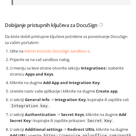
Dobijanje pristupnih ključeva za DocuSign
Da biste dobili pristupne ključeve potrebne za povezivanje DocuSign
sa vašim portalom:
Idite na
Admin konzolu DocuSign sandbox-a
.
Prijavite se na vaš sandbox nalog.
U meniju sa leve strane otvorite sekciju
Integrations
i izaberite
stranicu
Apps and Keys
.
Kliknite na dugme
Add App and Integration Key
.
Unesite naziv vaše aplikacije i kliknite na dugme
Create app
.
U sekciji
General Info
->
Integration Key
, kopirajte ili zapišite vaš
.
Integration key
U sekciji
Authentication
->
Secret Keys
, kliknite na dugme
Add
Secret Key
i kopirajte ili zapišite prikazani
.
Secret Key
U sekciji
Additional settings
->
Redirect URIs
, kliknite na dugme
Add URI
i unesite
https://service.onlyoffice.com/oauth