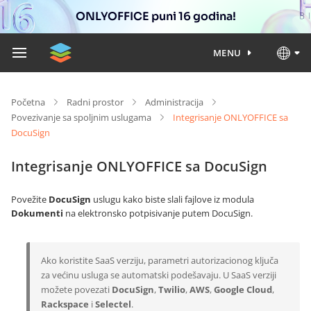
ONLYOFFICE puni 16 godina!
MENU
Početna
Radni prostor
Administracija
Povezivanje sa spoljnim uslugama
Integrisanje ONLYOFFICE sa
DocuSign
Integrisanje ONLYOFFICE sa DocuSign
Povežite
DocuSign
uslugu kako biste slali fajlove iz modula
Dokumenti
na elektronsko potpisivanje putem DocuSign.
Ako koristite SaaS verziju, parametri autorizacionog ključa
za većinu usluga se automatski podešavaju. U SaaS verziji
možete povezati
DocuSign
,
Twilio
,
AWS
,
Google Cloud
,
Rackspace
i
Selectel
.