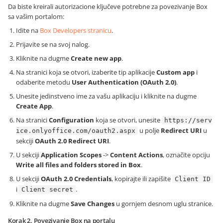
Da biste kreirali autorizacione ključeve potrebne za povezivanje Box
sa vašim portalom:
Idite na
Box Developers stranicu
.
Prijavite se na svoj nalog.
Kliknite na dugme
Create new app
.
Na stranici koja se otvori, izaberite tip aplikacije
Custom app
i
odaberite metodu
User Authentication (OAuth 2.0)
.
Unesite jedinstveno ime za vašu aplikaciju i kliknite na dugme
Create App
.
Na stranici
Configuration
koja se otvori, unesite
https://serv
u polje
Redirect URI
u
ice.onlyoffice.com/oauth2.aspx
sekciji
OAuth 2.0 Redirect URI
.
U sekciji
Application Scopes
->
Content Actions
, označite opciju
Write all files and folders stored in Box
.
U sekciji
OAuth 2.0 Credentials
, kopirajte ili zapišite
Client ID
i
.
Client secret
Kliknite na dugme
Save Changes
u gornjem desnom uglu stranice.
Korak 2. Povezivanje Box na portalu