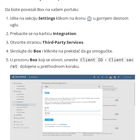
Da biste povezali Box na vašem portalu:
Idite na sekciju
Settings
klikom na ikonu
u gornjem desnom
uglu.
Prebacite se na karticu
Integration
.
Otvorite stranicu
Third-Party Services
.
Skrolujte do
Box
i kliknite na prekidač da ga omogućite.
U prozoru
Box
koji se otvori, unesite
i
Client ID
Client sec
dobijene u prethodnom koraku.
ret