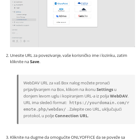
Unesite URL za povezivanje, vaše korisničko ime i lozinku, zatim
kliknite na
Save
.
WebDAV URL za vaš Box nalog možete pronaći
prijavljivanjem na Box, klikom na ikonu
Settings
u
donjem levom uglu i kopiranjem URL-a iz polja
WebDAV
.
URL ima sledeći format:
https://yourdomain.com/r
. Zalepite ceo URL, uključujući
emote.php/webdav/
protokol, u polje
Connection URL
.
Kliknite na dugme da omogućite ONLYOFFICE da se poveže sa