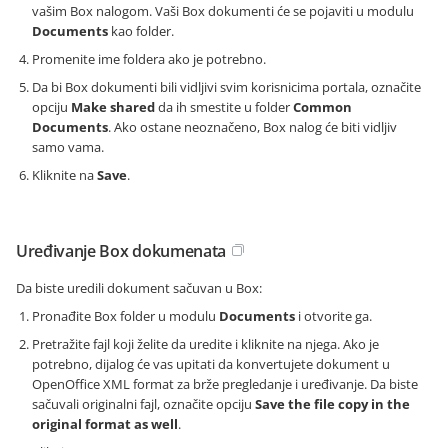
vašim Box nalogom. Vaši Box dokumenti će se pojaviti u modulu
Documents
kao folder.
Promenite ime foldera ako je potrebno.
Da bi Box dokumenti bili vidljivi svim korisnicima portala, označite
opciju
Make shared
da ih smestite u folder
Common
Documents
. Ako ostane neoznačeno, Box nalog će biti vidljiv
samo vama.
Kliknite na
Save
.
Uređivanje Box dokumenata
Da biste uredili dokument sačuvan u Box:
Pronađite Box folder u modulu
Documents
i otvorite ga.
Pretražite fajl koji želite da uredite i kliknite na njega. Ako je
potrebno, dijalog će vas upitati da konvertujete dokument u
OpenOffice XML format za brže pregledanje i uređivanje. Da biste
sačuvali originalni fajl, označite opciju
Save the file copy in the
original format as well
.