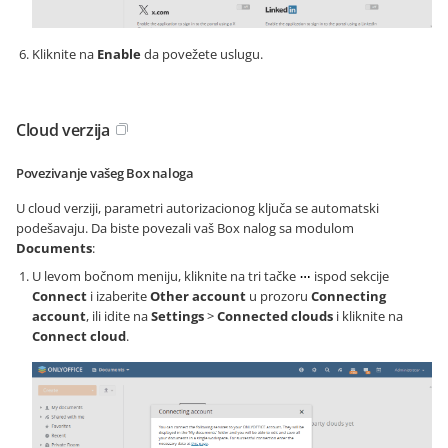
Kliknite na
Enable
da povežete uslugu.
Cloud verzija
Povezivanje vašeg Box naloga
U cloud verziji, parametri autorizacionog ključa se automatski
podešavaju. Da biste povezali vaš Box nalog sa modulom
Documents
:
U levom bočnom meniju, kliknite na tri tačke
ispod sekcije
Connect
i izaberite
Other account
u prozoru
Connecting
account
, ili idite na
Settings
>
Connected clouds
i kliknite na
Connect cloud
.