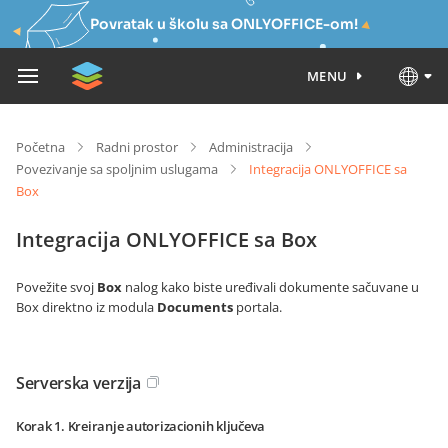
Povratak u školu sa ONLYOFFICE-om!
MENU
Početna
Radni prostor
Administracija
Povezivanje sa spoljnim uslugama
Integracija ONLYOFFICE sa
Box
Integracija ONLYOFFICE sa Box
Povežite svoj
Box
nalog kako biste uređivali dokumente sačuvane u
Box direktno iz modula
Documents
portala.
Serverska verzija
Korak 1. Kreiranje autorizacionih ključeva