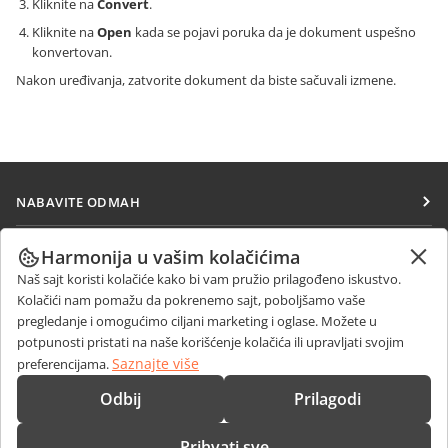
Kliknite na
Convert
.
Kliknite na
Open
kada se pojavi poruka da je dokument uspešno
konvertovan.
Nakon uređivanja, zatvorite dokument da biste sačuvali izmene.
NABAVITE ODMAH
Docs
SARAĐUJTE
Harmonija u vašim kolačićima
DocSpace
Naš sajt koristi kolačiće kako bi vam pružio prilagođeno iskustvo.
Za doprinosioce
PRIMAJTE VESTI
Kolačići nam pomažu da pokrenemo sajt, poboljšamo vaše
Workspace
Za prevodioce
pregledanje i omogućimo ciljani marketing i oglase. Možete u
Blog
Konektori
potpunosti pristati na naše korišćenje kolačića ili upravljati svojim
DOBIJTE POMOĆ
Za influensere
Saznajte više
preferencijama.
Desktop aplikacije
Forum
Slobodna radna mesta
KONTAKTIRAJTE NAS
Odbij
Prilagodi
Mobilne aplikacije
Kursevi obuke
Pitanja o prodaji
sales@onlyoffice.com
onlyoffice.com
Prihvati sve
Vebinari