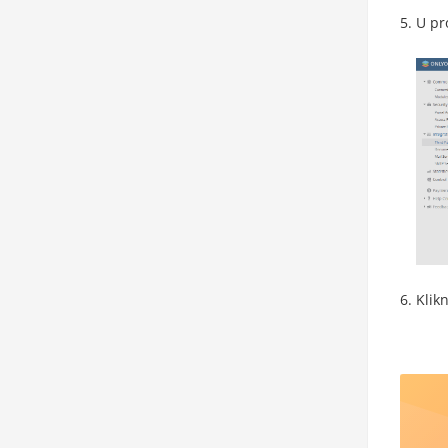
U pr
Klik