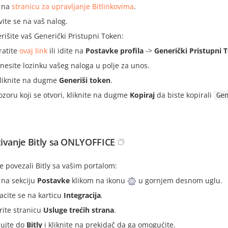
e na
stranicu za upravljanje Bitlinkovima
.
vite se na vaš nalog.
rišite vaš Generički Pristupni Token:
ratite
ovaj link
ili idite na
Postavke profila
->
Generički Pristupni 
nesite lozinku vašeg naloga u polje za unos.
liknite na dugme
Generiši token
.
ozoru koji se otvori, kliknite na dugme
Kopiraj
da biste kopirali
Ge
ivanje Bitly sa ONLYOFFICE
e povezali Bitly sa vašim portalom:
e na sekciju
Postavke
klikom na ikonu
u gornjem desnom uglu.
acite se na karticu
Integracija
.
rite stranicu
Usluge trećih strana
.
lujte do
Bitly
i kliknite na prekidač da ga omogućite.