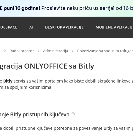
 puni 16 godina!
Proslavite našu priču uz serijal od 16 
DOCSPACE
AI
DESKTOP APLIKACIJE
MOBILNE APLIKACIJ
a
Radni prostor
Administracija
Povezivanje sa spoljnim uslug
gracija ONLYOFFICE sa Bitly
te
Bitly
servis sa vašim portalom kako biste dobili skraćene linkove 
m sa spoljnim korisnicima.
anje Bitly pristupnih ključeva
e dobili pristupne ključeve potrebne za povezivanje Bitly sa vašim