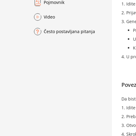
Pojmovnik
Idit
Prija
Video
Gene
P
Često postavljana pitanja
U
K
U pr
Povez
Da bist
Idit
Preb
Otvo
Skro