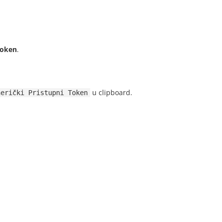
Token
.
u clipboard.
nerički Pristupni Token