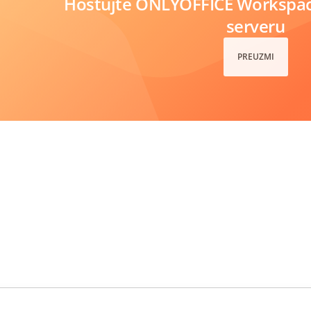
Hostujte ONLYOFFICE Workspa
serveru
PREUZMI