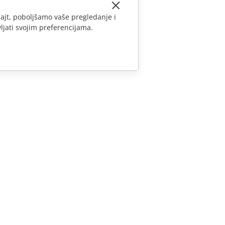
ajt, poboljšamo vaše pregledanje i
ljati svojim preferencijama.
KONTAKTIRAJTE NAS
Pitanja o prodaji
sales@onlyoffice.com
Upiti partnera
partners@onlyoffice.com
Upiti medija
press@onlyoffice.com
Zatraži poziv