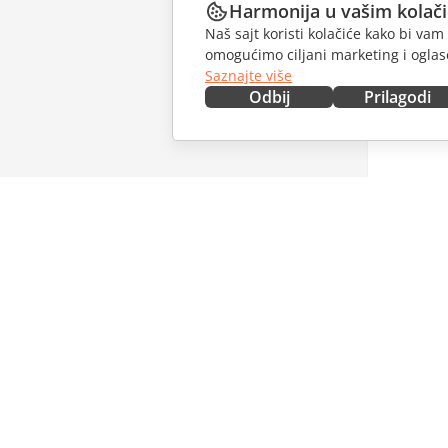
Harmonija u vašim kolač
Naš sajt koristi kolačiće kako bi v
omogućimo ciljani marketing i oglase
Saznajte više
Odbij
Prilagodi
NABAVITE ODMAH
SARAĐU
Docs
Za dopri
DocSpace
Za prevo
Workspace
Za influe
Konektori
Slobodna
Desktop aplikacije
PRIMAJT
Mobilne aplikacije
Blog