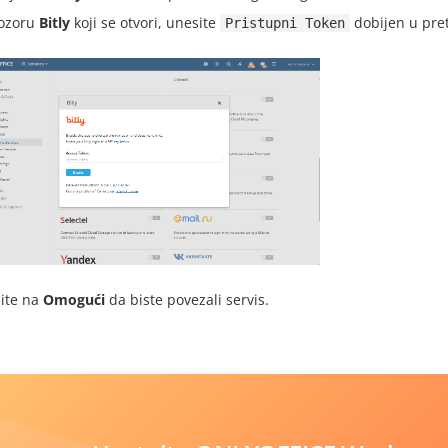
ozoru
Bitly
koji se otvori, unesite
dobijen u pre
Pristupni Token
nite na
Omogući
da biste povezali servis.