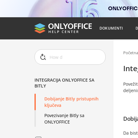
ONLYOFFICE
DOKUMENTI
Početn
Inte
INTEGRACIJA ONLYOFFICE SA
Poveži
BITLY
deljeni
Dobijanje Bitly pristupnih
ključeva
Povezivanje Bitly sa
Dobij
ONLYOFFICE
Da bist