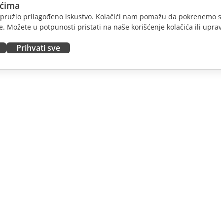
ićima
am pružio prilagođeno iskustvo. Kolačići nam pomažu da pokrenemo s
. Možete u potpunosti pristati na naše korišćenje kolačića ili uprav
Prihvati sve
JTE
DOBIJTE POMOĆ
nosioce
Forum
dioce
Kursevi obuke
nsere
Vebinari
 radna mesta
Bele knjige
E VESTI
Formular za kontakt sa
podrškom
Naručite demo