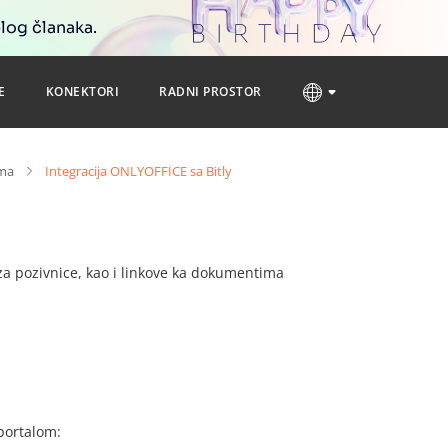
blog članaka.
E
KONEKTORI
RADNI PROSTOR
ama
Integracija ONLYOFFICE sa Bitly
za pozivnice, kao i linkove ka dokumentima
 portalom: