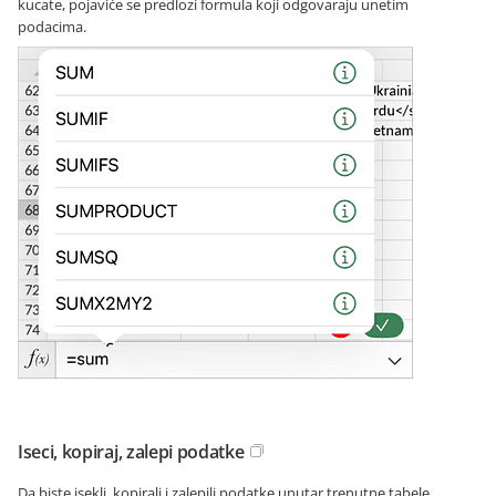
kucate, pojaviće se predlozi formula koji odgovaraju unetim
podacima.
Iseci, kopiraj, zalepi podatke
Da biste isekli, kopirali i zalepili podatke unutar trenutne tabele,