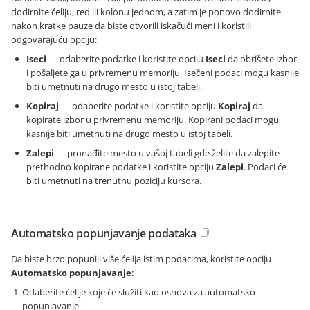
dodirnite ćeliju, red ili kolonu jednom, a zatim je ponovo dodirnite
nakon kratke pauze da biste otvorili iskačući meni i koristili
odgovarajuću opciju:
Iseci
— odaberite podatke i koristite opciju
Iseci
da obrišete izbor
i pošaljete ga u privremenu memoriju. Isečeni podaci mogu kasnije
biti umetnuti na drugo mesto u istoj tabeli.
Kopiraj
— odaberite podatke i koristite opciju
Kopiraj
da
kopirate izbor u privremenu memoriju. Kopirani podaci mogu
kasnije biti umetnuti na drugo mesto u istoj tabeli.
Zalepi
— pronađite mesto u vašoj tabeli gde želite da zalepite
prethodno kopirane podatke i koristite opciju
Zalepi
. Podaci će
biti umetnuti na trenutnu poziciju kursora.
Automatsko popunjavanje podataka
Da biste brzo popunili više ćelija istim podacima, koristite opciju
Automatsko popunjavanje
:
Odaberite ćelije koje će služiti kao osnova za automatsko
popunjavanje.