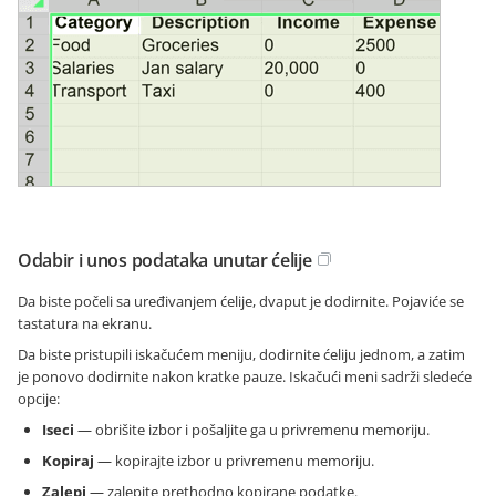
Odabir i unos podataka unutar ćelije
Da biste počeli sa uređivanjem ćelije, dvaput je dodirnite. Pojaviće se
tastatura na ekranu.
Da biste pristupili iskačućem meniju, dodirnite ćeliju jednom, a zatim
je ponovo dodirnite nakon kratke pauze. Iskačući meni sadrži sledeće
opcije:
Iseci
— obrišite izbor i pošaljite ga u privremenu memoriju.
Kopiraj
— kopirajte izbor u privremenu memoriju.
Zalepi
— zalepite prethodno kopirane podatke.