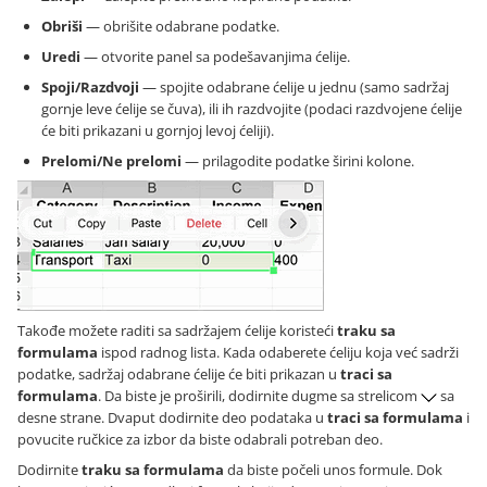
Obriši
— obrišite odabrane podatke.
Uredi
— otvorite panel sa podešavanjima ćelije.
Spoji/Razdvoji
— spojite odabrane ćelije u jednu (samo sadržaj
gornje leve ćelije se čuva), ili ih razdvojite (podaci razdvojene ćelije
će biti prikazani u gornjoj levoj ćeliji).
Prelomi/Ne prelomi
— prilagodite podatke širini kolone.
Takođe možete raditi sa sadržajem ćelije koristeći
traku sa
formulama
ispod radnog lista. Kada odaberete ćeliju koja već sadrži
podatke, sadržaj odabrane ćelije će biti prikazan u
traci sa
formulama
. Da biste je proširili, dodirnite dugme sa strelicom
sa
desne strane. Dvaput dodirnite deo podataka u
traci sa formulama
i
povucite ručkice za izbor da biste odabrali potreban deo.
Dodirnite
traku sa formulama
da biste počeli unos formule. Dok