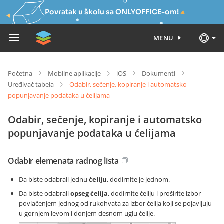
Povratak u školu sa ONLYOFFICE-om!
MENU
Početna
Mobilne aplikacije
iOS
Dokumenti
Uređivač tabela
Odabir, sečenje, kopiranje i automatsko
popunjavanje podataka u ćelijama
Odabir, sečenje, kopiranje i automatsko
popunjavanje podataka u ćelijama
Odabir elemenata radnog lista
Da biste odabrali jednu
ćeliju
, dodirnite je jednom.
Da biste odabrali
opseg ćelija
, dodirnite ćeliju i proširite izbor
povlačenjem jednog od rukohvata za izbor ćelija koji se pojavljuju
u gornjem levom i donjem desnom uglu ćelije.