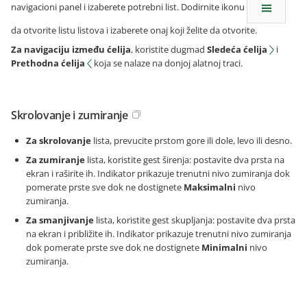
navigacioni panel i izaberete potrebni list. Dodirnite ikonu
da otvorite listu listova i izaberete onaj koji želite da otvorite.
Za navigaciju između ćelija
, koristite dugmad
Sledeća ćelija
i
Prethodna ćelija
koja se nalaze na donjoj alatnoj traci.
Skrolovanje i zumiranje
Za skrolovanje
lista, prevucite prstom gore ili dole, levo ili desno.
Za zumiranje
lista, koristite gest širenja: postavite dva prsta na
ekran i raširite ih. Indikator prikazuje trenutni nivo zumiranja dok
pomerate prste sve dok ne dostignete
Maksimalni
nivo
zumiranja.
Za smanjivanje
lista, koristite gest skupljanja: postavite dva prsta
na ekran i približite ih. Indikator prikazuje trenutni nivo zumiranja
dok pomerate prste sve dok ne dostignete
Minimalni
nivo
zumiranja.