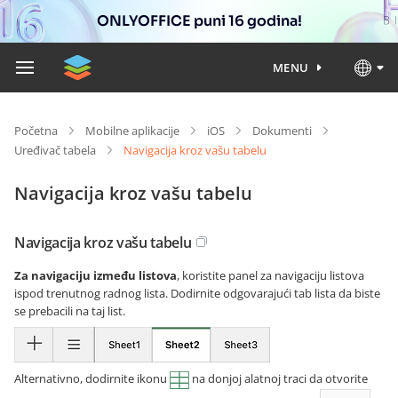
ONLYOFFICE puni 16 godina!
MENU
Početna
Mobilne aplikacije
iOS
Dokumenti
Uređivač tabela
Navigacija kroz vašu tabelu
Navigacija kroz vašu tabelu
Navigacija kroz vašu tabelu
Za navigaciju između listova
, koristite panel za navigaciju listova
ispod trenutnog radnog lista. Dodirnite odgovarajući tab lista da biste
se prebacili na taj list.
Alternativno, dodirnite ikonu
na donjoj alatnoj traci da otvorite