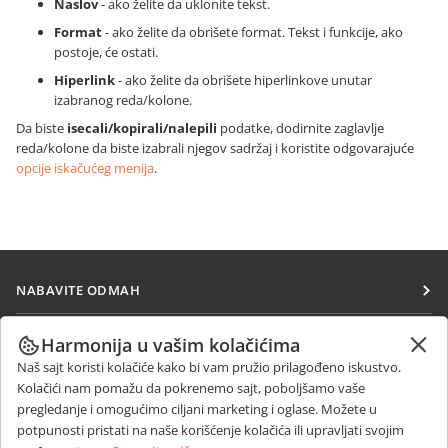
Naslov
- ako želite da uklonite tekst.
Format
- ako želite da obrišete format. Tekst i funkcije, ako
postoje, će ostati.
Hiperlink
- ako želite da obrišete hiperlinkove unutar
izabranog reda/kolone.
Da biste
isecali/kopirali/nalepili
podatke, dodirnite zaglavlje
reda/kolone da biste izabrali njegov sadržaj i koristite odgovarajuće
opcije iskačućeg menija
.
NABAVITE ODMAH
Docs
SARAĐUJTE
Harmonija u vašim kolačićima
DocSpace
Naš sajt koristi kolačiće kako bi vam pružio prilagođeno iskustvo.
Za doprinosioce
PRIMAJTE VESTI
Kolačići nam pomažu da pokrenemo sajt, poboljšamo vaše
Workspace
Za prevodioce
pregledanje i omogućimo ciljani marketing i oglase. Možete u
Blog
Konektori
potpunosti pristati na naše korišćenje kolačića ili upravljati svojim
DOBIJTE POMOĆ
Za influensere