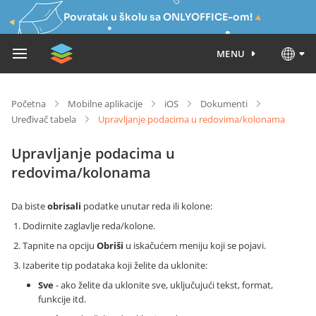
Povratak u školu sa ONLYOFFICE-om!
MENU
Početna
Mobilne aplikacije
iOS
Dokumenti
Uređivač tabela
Upravljanje podacima u redovima/kolonama
Upravljanje podacima u
redovima/kolonama
Da biste
obrisali
podatke unutar reda ili kolone:
Dodirnite zaglavlje reda/kolone.
Tapnite na opciju
Obriši
u iskačućem meniju koji se pojavi.
Izaberite tip podataka koji želite da uklonite:
Sve
- ako želite da uklonite sve, uključujući tekst, format,
funkcije itd.