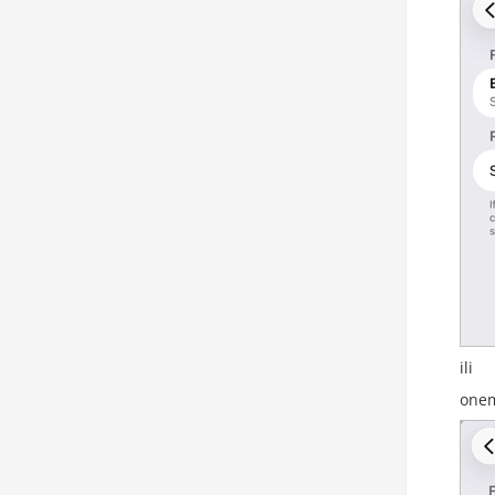
ili
onem