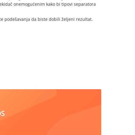
 prekidač onemogućenim kako bi tipovi separatora
e podešavanja da biste dobili željeni rezultat.
OS