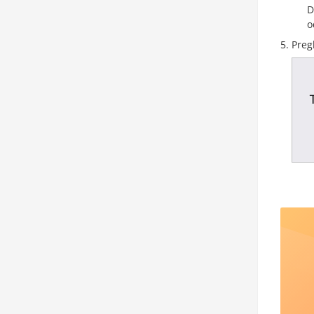
D
o
Preg