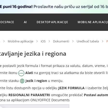
 puni 16 godina!
Proslavite našu priču uz serijal od 16 
DOCSPACE
AI
DESKTOP APLIKACIJE
MOBILNE APLIKACIJ
a
Mobilne aplikacije
iOS
Dokumenti
Uređivač tabela
P
avljanje jezika i regiona
e postavili jezik formula i format prikaza za valutu, datum, vreme, i
rnite ikonu
Alati
na gornjoj traci sa alatkama da biste otvorili 
rnite stavku
Jezik i region
u meniju.
rite listu dostupnih opcija u odeljku
JEZIK FORMULA
i izaberite želj
eljku
REGIONALNI PARAMETRI
omogućite prekidač
Postavi autom
fona sa aplikacijom ONLYOFFICE Documents