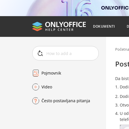
ONLYOFFICE
DOKUMENTI
Početn
Post
Pojmovnik
Da bist
Video
Dodi
Dodi
Često postavljana pitanja
Otvo
U od
tele