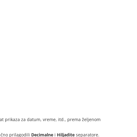
mat prikaza za datum, vreme, itd., prema željenom
učno prilagodili
Decimalne
i
Hiljadite
separatore.