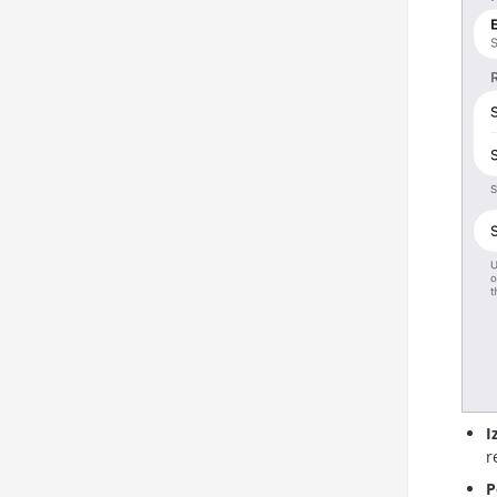
I
r
P