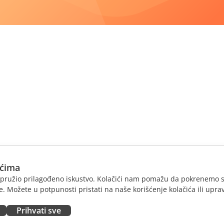
ićima
am pružio prilagođeno iskustvo. Kolačići nam pomažu da pokrenemo s
. Možete u potpunosti pristati na naše korišćenje kolačića ili uprav
Prihvati sve