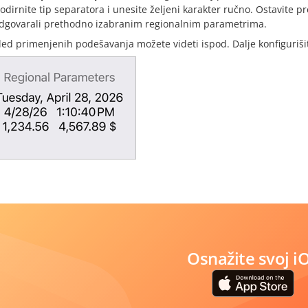
odirnite tip separatora i unesite željeni karakter ručno. Ostavite
dgovarali prethodno izabranim regionalnim parametrima.
led primenjenih podešavanja možete videti ispod. Dalje konfigurišit
Osnažite svoj i