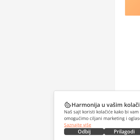
Harmonija u vašim kolač
Naš sajt koristi kolačiće kako bi v
omogućimo ciljani marketing i oglase
Saznajte više
Odbij
Prilagodi