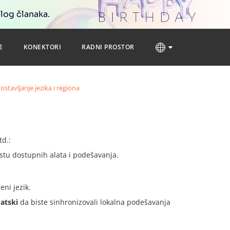
blog članaka.
E
KONEKTORI
RADNI PROSTOR
ostavljanje jezika i regiona
td.:
listu dostupnih alata i podešavanja.
eni jezik.
atski
da biste sinhronizovali lokalna podešavanja