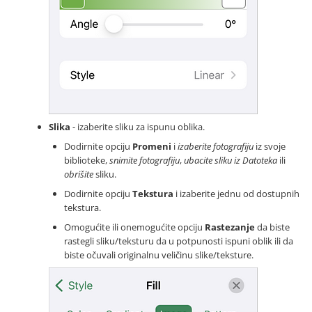
Slika
- izaberite sliku za ispunu oblika.
Dodirnite opciju
Promeni
i
izaberite fotografiju
iz svoje
biblioteke,
snimite fotografiju
,
ubacite sliku iz Datoteka
ili
obrišite
sliku.
Dodirnite opciju
Tekstura
i izaberite jednu od dostupnih
tekstura.
Omogućite ili onemogućite opciju
Rastezanje
da biste
rastegli sliku/teksturu da u potpunosti ispuni oblik ili da
biste očuvali originalnu veličinu slike/teksture.