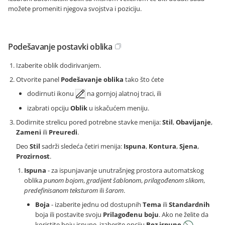
možete promeniti njegova svojstva i poziciju.
Podešavanje postavki oblika
Izaberite oblik dodirivanjem.
Otvorite panel
Podešavanje oblika
tako što ćete
dodirnuti ikonu
na gornjoj alatnoj traci, ili
izabrati opciju
Oblik
u iskačućem meniju.
Dodirnite strelicu pored potrebne stavke menija:
Stil
,
Obavijanje
,
Zameni
ili
Preuredi
.
Deo
Stil
sadrži sledeća četiri menija:
Ispuna
,
Kontura
,
Sjena
,
Prozirnost
.
Ispuna
- za ispunjavanje unutrašnjeg prostora automatskog
oblika
punom bojom
,
gradijent šablonom
,
prilagođenom slikom
,
predefinisanom teksturom
ili
šarom
.
Boja
- izaberite jednu od dostupnih
Tema
ili
Standardnih
boja ili postavite svoju
Prilagođenu boju
. Ako ne želite da
koristite boju ispune, izaberite opciju
Bez ispune
.