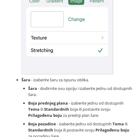
Šara
- izaberite šaru za ispunu oblika.
Šara
- dodirnite ovu opciju i izaberite jednu od dostupnih
šara.
Boja prednjeg plana
- izaberite jednu od dostupnih
Tema
ili
Standardnih
boja ili postavite svoju
Prilagođenu boju
za prednji plan šare.
Boja pozadine
- izaberite jednu od dostupnih
Tema
ili
Standardnih
boja ili postavite svoju
Prilagođenu boju
za pozadinu šare.