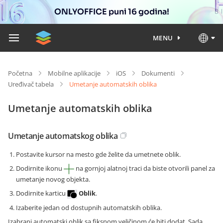
ONLYOFFICE puni 16 godina!
MENU
Početna
Mobilne aplikacije
iOS
Dokumenti
Uređivač tabela
Umetanje automatskih oblika
Umetanje automatskih oblika
Umetanje automatskog oblika
Postavite kursor na mesto gde želite da umetnete oblik.
Dodirnite ikonu
na gornjoj alatnoj traci da biste otvorili panel za
umetanje novog objekta.
Dodirnite karticu
Oblik
.
Izaberite jedan od dostupnih automatskih oblika.
Izabrani automatski oblik sa fiksnom veličinom će biti dodat. Sada