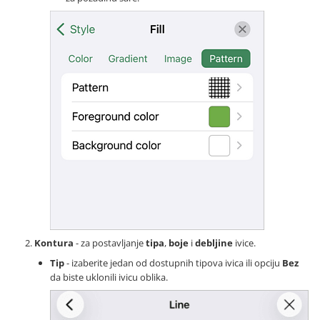
Kontura
- za postavljanje
tipa
,
boje
i
debljine
ivice.
Tip
- izaberite jedan od dostupnih tipova ivica ili opciju
Bez
da biste uklonili ivicu oblika.