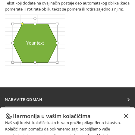
Tekst koji dodate na ovaj način postaje deo automatskog oblika (kada
pomerate ili rotirate oblik, tekst se pomera ili rotira zajedno s njim).
NABAVITE ODMAH
Docs
SARAĐUJTE
Harmonija u vašim kolačićima
DocSpace
Naš sajt koristi kolačiće kako bi vam pružio prilagođeno iskustvo.
Za doprinosioce
PRIMAJTE VESTI
Kolačići nam pomažu da pokrenemo sajt, poboljšamo vaše
Workspace
Za prevodioce