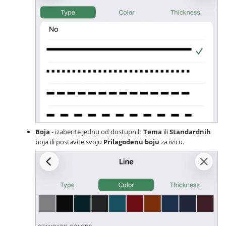
Boja
- izaberite jednu od dostupnih
Tema
ili
Standardnih
boja ili postavite svoju
Prilagođenu boju
za ivicu.