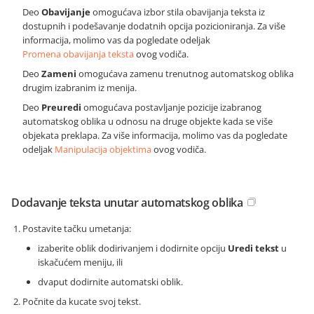
Deo
Obavijanje
omogućava izbor stila obavijanja teksta iz
dostupnih i podešavanje dodatnih opcija pozicioniranja. Za više
informacija, molimo vas da pogledate odeljak
Promena obavijanja teksta
ovog vodiča.
Deo
Zameni
omogućava zamenu trenutnog automatskog oblika
drugim izabranim iz menija.
Deo
Preuredi
omogućava postavljanje pozicije izabranog
automatskog oblika u odnosu na druge objekte kada se više
objekata preklapa. Za više informacija, molimo vas da pogledate
odeljak
Manipulacija objektima
ovog vodiča.
Dodavanje teksta unutar automatskog oblika
Postavite tačku umetanja:
izaberite oblik dodirivanjem i dodirnite opciju
Uredi tekst
u
iskačućem meniju, ili
dvaput dodirnite automatski oblik.
Počnite da kucate svoj tekst.