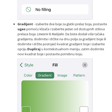
Gradijent
- izaberite dve boje za glatki prelaz boja, postavite
ugao
pomoću klizača i izaberite jedan od dostupnih stilova
prelaza boja:
Linearni
ili
Radijalni
. Da biste dodali više tačaka
gradijenta, dodirnite i držite na dnu polja za gradijent boje ili
dodirnite i držite postojeći kvadrat gradijent boje i izaberite
opciju
Dupliraj
u kontekstualnom meniju, zatim dodirnite
novi kvadrat boje i postavite potrebnu boju.