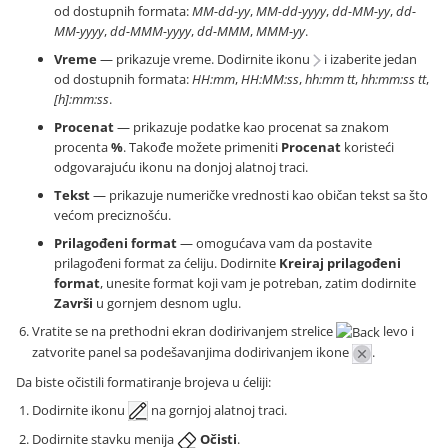
od dostupnih formata:
MM-dd-yy
,
MM-dd-yyyy
,
dd-MM-yy
,
dd-
MM-yyyy
,
dd-MMM-yyyy
,
dd-MMM
,
MMM-yy
.
Vreme
— prikazuje vreme. Dodirnite ikonu
i izaberite jedan
od dostupnih formata:
HH:mm
,
HH:MM:ss
,
hh:mm tt
,
hh:mm:ss tt
,
[h]:mm:ss
.
Procenat
— prikazuje podatke kao procenat sa znakom
procenta
%
. Takođe možete primeniti
Procenat
koristeći
odgovarajuću ikonu na donjoj alatnoj traci.
Tekst
— prikazuje numeričke vrednosti kao običan tekst sa što
većom preciznošću.
Prilagođeni format
— omogućava vam da postavite
prilagođeni format za ćeliju. Dodirnite
Kreiraj prilagođeni
format
, unesite format koji vam je potreban, zatim dodirnite
Završi
u gornjem desnom uglu.
Vratite se na prethodni ekran dodirivanjem strelice
levo i
zatvorite panel sa podešavanjima dodirivanjem ikone
.
Da biste očistili formatiranje brojeva u ćeliji:
Dodirnite ikonu
na gornjoj alatnoj traci.
Dodirnite stavku menija
Očisti
.