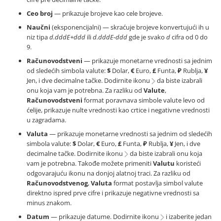
Ceo broj
— prikazuje brojeve kao cele brojeve.
Naučni
(eksponencijalni) — skraćuje brojeve konvertujući ih u
niz tipa
d.dddE+ddd
ili
d.dddE-ddd
gde je svako
d
cifra od 0 do
9.
Računovodstveni
— prikazuje monetarne vrednosti sa jednim
od sledećih simbola valute:
$
Dolar,
€
Euro,
£
Funta,
₽
Rublja,
¥
Jen, i dve decimalne tačke. Dodirnite ikonu
da biste izabrali
onu koja vam je potrebna. Za razliku od
Valute
,
Računovodstveni
format poravnava simbole valute levo od
ćelije, prikazuje nulte vrednosti kao crtice i negativne vrednosti
u zagradama.
Valuta
— prikazuje monetarne vrednosti sa jednim od sledećih
simbola valute:
$
Dolar,
€
Euro,
£
Funta,
₽
Rublja,
¥
Jen, i dve
decimalne tačke. Dodirnite ikonu
da biste izabrali onu koja
vam je potrebna. Takođe možete primeniti
Valutu
koristeći
odgovarajuću ikonu na donjoj alatnoj traci. Za razliku od
Računovodstvenog
,
Valuta
format postavlja simbol valute
direktno ispred prve cifre i prikazuje negativne vrednosti sa
minus znakom.
Datum
— prikazuje datume. Dodirnite ikonu
i izaberite jedan