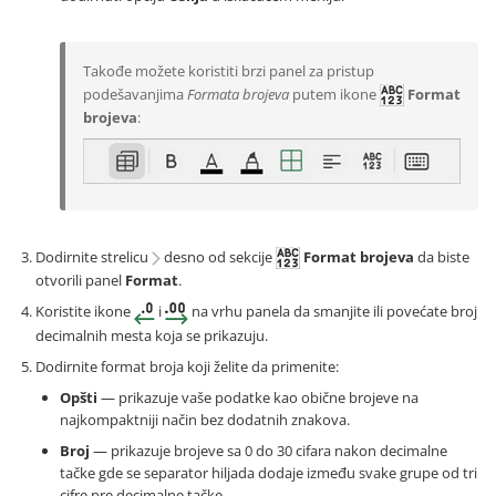
Takođe možete koristiti brzi panel za pristup
podešavanjima
Formata brojeva
putem ikone
Format
brojeva
:
Dodirnite strelicu
desno od sekcije
Format brojeva
da biste
otvorili panel
Format
.
Koristite ikone
i
na vrhu panela da smanjite ili povećate broj
decimalnih mesta koja se prikazuju.
Dodirnite format broja koji želite da primenite:
Opšti
— prikazuje vaše podatke kao obične brojeve na
najkompaktniji način bez dodatnih znakova.
Broj
— prikazuje brojeve sa 0 do 30 cifara nakon decimalne
tačke gde se separator hiljada dodaje između svake grupe od tri
cifre pre decimalne tačke.