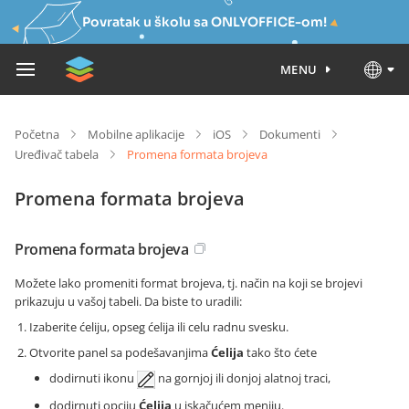
Povratak u školu sa ONLYOFFICE-om!
MENU
Početna
Mobilne aplikacije
iOS
Dokumenti
Uređivač tabela
Promena formata brojeva
Promena formata brojeva
Promena formata brojeva
Možete lako promeniti format brojeva, tj. način na koji se brojevi
prikazuju u vašoj tabeli. Da biste to uradili:
Izaberite ćeliju, opseg ćelija ili celu radnu svesku.
Otvorite panel sa podešavanjima
Ćelija
tako što ćete
dodirnuti ikonu
na gornjoj ili donjoj alatnoj traci,
dodirnuti opciju
Ćelija
u iskačućem meniju.