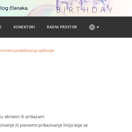
blog članaka.
E
KONEKTORI
RADNI PROSTOR
romena podešavanja aplikacije
 skriveni ili prikazani:
ivanje ili ponovno prikazivanje linija koje se