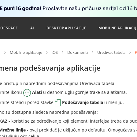
 puni 16 godina!
Proslavite našu priču uz serijal od 16 
DOCSPACE
AI
DESKTOP APLIKACIJE
MOBILNE APLIKACIJ
a
Mobilne aplikacije
iOS
Dokumenti
Uređivač tabela
P
mena podešavanja aplikacije
te pristupili naprednim podešavanjima Uređivača tabela:
rnite ikonu
Alati
u desnom uglu gornje trake sa alatkama.
rnite strelicu pored stavke
Podešavanje tabela
u meniju.
no su dostupna sledeća napredna podešavanja:
KAZ
- koristi se za određivanje koji elementi interfejsa treba da budu
Mrežne linije
- ovaj prekidač je uključen po defaultu. Omogućava skr
pojavljuju oko ćelija.