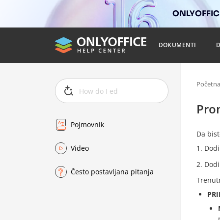
ONLYOFFICE
DOKUMENTI
Početn
Pro
Pojmovnik
Da bis
Video
Dodi
Dodi
Često postavljana pitanja
Trenut
PRI