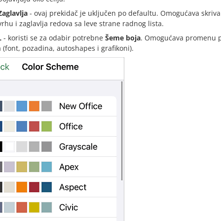
Zaglavlja
- ovaj prekidač je uključen po defaultu. Omogućava skrivan
vrhu i zaglavlja redova sa leve strane radnog lista.
L
- koristi se za odabir potrebne
Šeme boja
. Omogućava promenu p
a (font, pozadina, autoshapes i grafikoni).