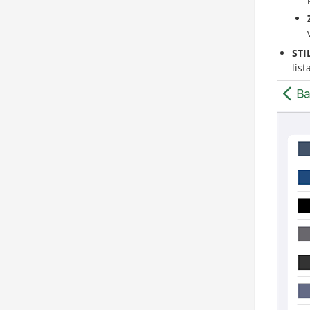
STI
list