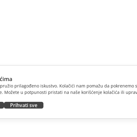
ićima
am pružio prilagođeno iskustvo. Kolačići nam pomažu da pokrenemo s
. Možete u potpunosti pristati na naše korišćenje kolačića ili uprav
Prihvati sve