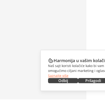
Harmonija u vašim kolač
Naš sajt koristi kolačiće kako bi v
omogućimo ciljani marketing i oglase
Saznajte više
Odbij
Prilagodi