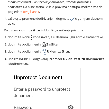
(Samo za čitanje)
,
Popunjavanje obrazaca
,
Praćene promene
ili
Komentari
. Da biste saznali više o pravima pristupa, molimo vas da
pogledate
ovaj članak
,
sačuvajte promene dodirivanjem dugmeta
u gornjem desnom
uglu.
Da biste
uklonili zaštitu
i uklonili ograničenja pristupa:
dodirnite ikonu
Podešavanja
u desnom uglu gornje alatne trake,
dodirnite opciju menija
Zaštita
,
dodirnite opciju menija
Ukloni zaštitu
,
unesite lozinku u odgovarajući prozor
Ukloni zaštitu dokumenta
i dodirnite
OK
.