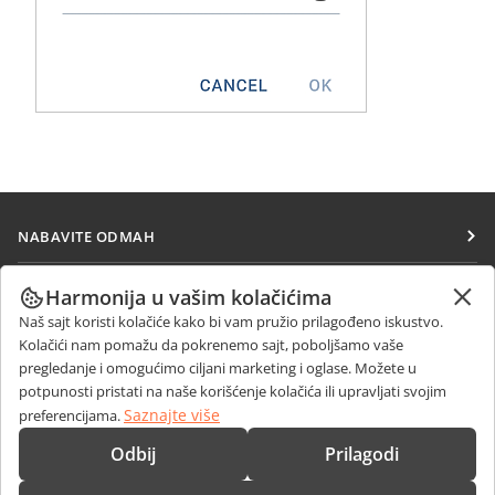
NABAVITE ODMAH
Docs
SARAĐUJTE
Harmonija u vašim kolačićima
DocSpace
Naš sajt koristi kolačiće kako bi vam pružio prilagođeno iskustvo.
Za doprinosioce
PRIMAJTE VESTI
Kolačići nam pomažu da pokrenemo sajt, poboljšamo vaše
Workspace
Za prevodioce
pregledanje i omogućimo ciljani marketing i oglase. Možete u
Blog
Konektori
potpunosti pristati na naše korišćenje kolačića ili upravljati svojim
DOBIJTE POMOĆ
Za influensere
Saznajte više
preferencijama.
Desktop aplikacije
Forum
Slobodna radna mesta
KONTAKTIRAJTE NAS
Odbij
Prilagodi
Mobilne aplikacije
Kursevi obuke
Pitanja o prodaji
sales@onlyoffice.com