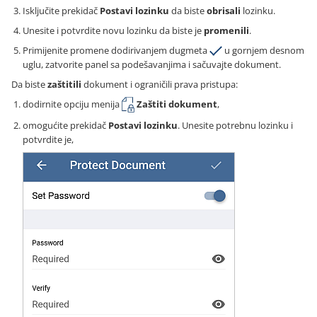
Isključite prekidač
Postavi lozinku
da biste
obrisali
lozinku.
Unesite i potvrdite novu lozinku da biste je
promenili
.
Primijenite promene dodirivanjem dugmeta
u gornjem desnom
uglu, zatvorite panel sa podešavanjima i sačuvajte dokument.
Da biste
zaštitili
dokument i ograničili prava pristupa:
dodirnite opciju menija
Zaštiti dokument
,
omogućite prekidač
Postavi lozinku
. Unesite potrebnu lozinku i
potvrdite je,