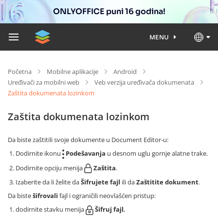
ONLYOFFICE puni 16 godina!
MENU
Početna
Mobilne aplikacije
Android
Uređivači za mobilni web
Veb verzija uređivača dokumenata
Zaštita dokumenata lozinkom
Zaštita dokumenata lozinkom
Da biste zaštitili svoje dokumente u Document Editor-u:
Dodirnite ikonu
Podešavanja
u desnom uglu gornje alatne trake.
Dodirnite opciju menija
Zaštita
.
Izaberite da li želite da
Šifrujete fajl
ili da
Zaštitite dokument
.
Da biste
šifrovali
fajl i ograničili neovlašćen pristup:
dodirnite stavku menija
Šifruj fajl
,