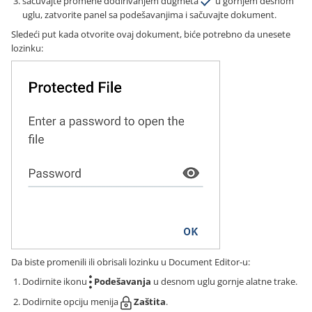
sačuvajte promene dodirivanjem dugmeta
u gornjem desnom
uglu, zatvorite panel sa podešavanjima i sačuvajte dokument.
Sledeći put kada otvorite ovaj dokument, biće potrebno da unesete
lozinku:
Da biste promenili ili obrisali lozinku u Document Editor-u:
Dodirnite ikonu
Podešavanja
u desnom uglu gornje alatne trake.
Dodirnite opciju menija
Zaštita
.