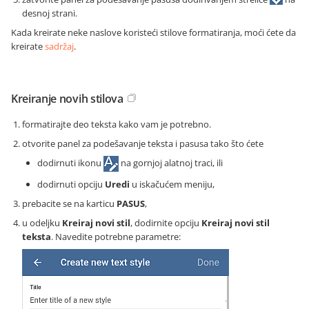
desnoj strani.
Kada kreirate neke naslove koristeći stilove formatiranja, moći ćete da
kreirate
sadržaj
.
Kreiranje novih stilova
formatirajte deo teksta kako vam je potrebno.
otvorite panel za podešavanje teksta i pasusa tako što ćete
dodirnuti ikonu
na gornjoj alatnoj traci, ili
dodirnuti opciju
Uredi
u iskačućem meniju,
prebacite se na karticu
PASUS
,
u odeljku
Kreiraj novi stil
, dodirnite opciju
Kreiraj novi stil
teksta
. Navedite potrebne parametre: