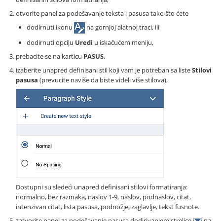
otvorite panel za podešavanje teksta i pasusa tako što ćete
dodirnuti ikonu
na gornjoj alatnoj traci, ili
dodirnuti opciju
Uredi
u iskačućem meniju,
prebacite se na karticu
PASUS
,
izaberite unapred definisani stil koji vam je potreban sa liste
Stilovi
pasusa
(prevucite naviše da biste videli više stilova),
Dostupni su sledeći unapred definisani stilovi formatiranja:
normalno, bez razmaka, naslov 1-9, naslov, podnaslov, citat,
intenzivan citat, lista pasusa, podnožje, zaglavlje, tekst fusnote.
zatvorite panel za podešavanje pasusa dodirivanjem strelice
na