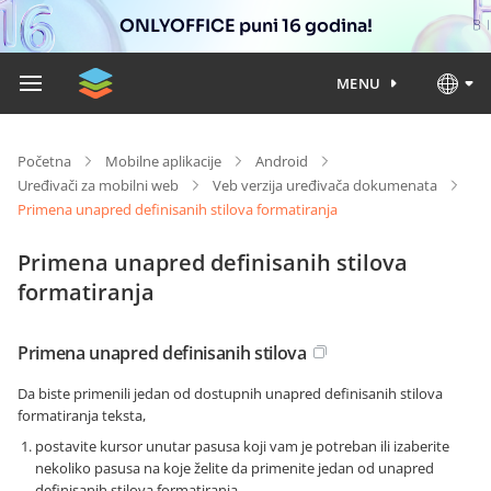
ONLYOFFICE puni 16 godina!
MENU
Početna
Mobilne aplikacije
Android
Uređivači za mobilni web
Veb verzija uređivača dokumenata
Primena unapred definisanih stilova formatiranja
Primena unapred definisanih stilova
formatiranja
Primena unapred definisanih stilova
Da biste primenili jedan od dostupnih unapred definisanih stilova
formatiranja teksta,
postavite kursor unutar pasusa koji vam je potreban ili izaberite
nekoliko pasusa na koje želite da primenite jedan od unapred
definisanih stilova formatiranja,