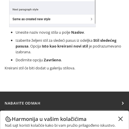
Unesite naziv novog stila u polje
Naslov
.
Izaberite željeni stil za sledeći pasus iz odeljka
Stil sledećeg
pasusa
. Opcija
Isto kao kreirani novi stil
je podrazumevano
izabrana.
Dodirnite opciju
Završeno
.
Kreirani stil će biti dodat u galeriju stilova.
NABAVITE ODMAH
Docs
SARAĐUJTE
Harmonija u vašim kolačićima
DocSpace
Naš sajt koristi kolačiće kako bi vam pružio prilagođeno iskustvo.
Za doprinosioce