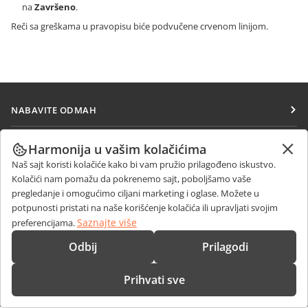
na
Završeno
.
Reči sa greškama u pravopisu biće podvučene crvenom linijom.
NABAVITE ODMAH
Docs
SARAĐUJTE
Harmonija u vašim kolačićima
DocSpace
Naš sajt koristi kolačiće kako bi vam pružio prilagođeno iskustvo.
Za doprinosioce
PRIMAJTE VESTI
Workspace
Kolačići nam pomažu da pokrenemo sajt, poboljšamo vaše
Za prevodioce
pregledanje i omogućimo ciljani marketing i oglase. Možete u
Blog
Konektori
potpunosti pristati na naše korišćenje kolačića ili upravljati svojim
DOBIJTE POMOĆ
Za influensere
Saznajte više
preferencijama.
Desktop aplikacije
Forum
Slobodna radna mesta
KONTAKTIRAJTE NAS
Odbij
Prilagodi
Mobilne aplikacije
Kursevi obuke
Pitanja o prodaji
sales@onlyoffice.com
onlyoffice.com
Vebinari
Prihvati sve
Upiti partnera
partners@onlyoffice.com
© Ascensio System SIA 2026. Sva prava zadržana
Bele knjige