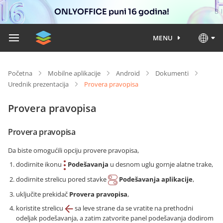
ONLYOFFICE puni 16 godina!
MENU
Početna
Mobilne aplikacije
Android
Dokumenti
Urednik prezentacija
Provera pravopisa
Provera pravopisa
Provera pravopisa
Da biste omogućili opciju provere pravopisa,
dodirnite ikonu
Podešavanja
u desnom uglu gornje alatne trake,
dodirnite strelicu pored stavke
Podešavanja aplikacije
,
uključite prekidač
Provera pravopisa
,
koristite strelicu
sa leve strane da se vratite na prethodni
odeljak podešavanja, a zatim zatvorite panel podešavanja dodirom