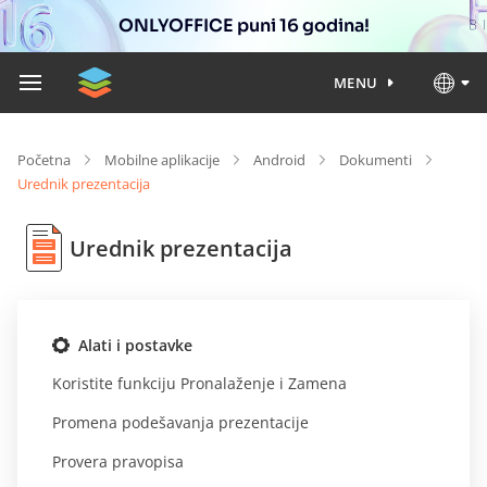
ONLYOFFICE puni 16 godina!
MENU
Početna
Mobilne aplikacije
Android
Dokumenti
Urednik prezentacija
Urednik prezentacija
Alati i postavke
Koristite funkciju Pronalaženje i Zamena
Promena podešavanja prezentacije
Provera pravopisa