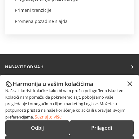
Primeni tranzicije
Promena pozadine slajda
NABAVITE ODMAH
Docs
SARAĐUJTE
Harmonija u vašim kolačićima
DocSpace
Naš sajt koristi kolačiće kako bi vam pružio prilagođeno iskustvo.
Za doprinosioce
PRIMAJTE VESTI
Kolačići nam pomažu da pokrenemo sajt, poboljšamo vaše
Workspace
Za prevodioce
pregledanje i omogućimo ciljani marketing i oglase. Možete u
Blog
Konektori
potpunosti pristati na naše korišćenje kolačića ili upravljati svojim
DOBIJTE POMOĆ
Za influensere
Saznajte više
preferencijama.
Desktop aplikacije
Forum
Slobodna radna mesta
KONTAKTIRAJTE NAS
Odbij
Prilagodi
Mobilne aplikacije
Kursevi obuke
Pitanja o prodaji
sales@onlyoffice.com