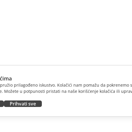
ićima
am pružio prilagođeno iskustvo. Kolačići nam pomažu da pokrenemo s
. Možete u potpunosti pristati na naše korišćenje kolačića ili uprav
Prihvati sve