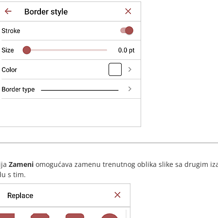
ija
Zameni
omogućava zamenu trenutnog oblika slike sa drugim izab
du s tim.