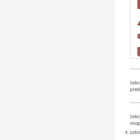
Sekc
prek
Sekc
ovog
zatv