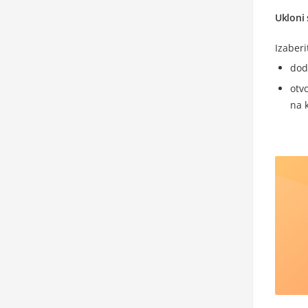
Ukloni 
Izaberi
dod
otv
na 