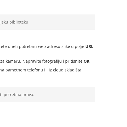
sku biblioteku.
te uneti potrebnu web adresu slike u polje
URL
a kameru. Napravite fotografiju i pritisnite
OK
.
a pametnom telefonu ili iz cloud skladišta.
ati potrebna prava.