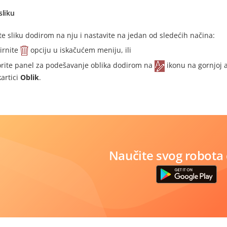
sliku
te sliku dodirom na nju i nastavite na jedan od sledećih načina:
irnite
opciju u iskačućem meniju, ili
orite panel za podešavanje oblika dodirom na
ikonu na gornjoj a
kartici
Oblik
.
Naučite svog robota 