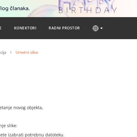
blog članaka.
E
KONEKTORI
RADNI PROSTOR
cija
Umetni slike
metanje novog objekta,
je slike:
ete izabrati potrebnu datoteku.