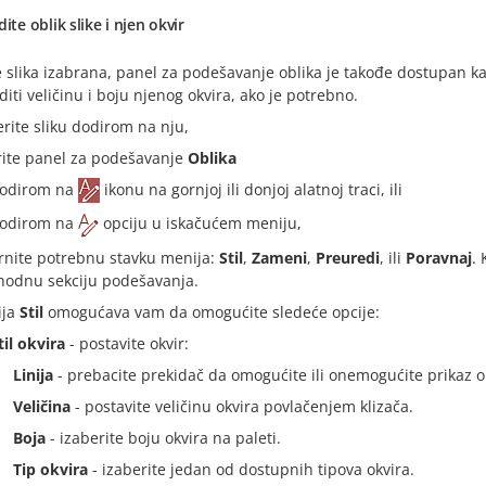
dite oblik slike i njen okvir
 slika izabrana, panel za podešavanje oblika je takođe dostupan kak
diti veličinu i boju njenog okvira, ako je potrebno.
erite sliku dodirom na nju,
rite panel za podešavanje
Oblika
odirom na
ikonu na gornjoj ili donjoj alatnoj traci, ili
odirom na
opciju u iskačućem meniju,
rnite potrebnu stavku menija:
Stil
,
Zameni
,
Preuredi
, ili
Poravnaj
. 
hodnu sekciju podešavanja.
ija
Stil
omogućava vam da omogućite sledeće opcije:
til okvira
- postavite okvir:
Linija
- prebacite prekidač da omogućite ili onemogućite prikaz o
Veličina
- postavite veličinu okvira povlačenjem klizača.
Boja
- izaberite boju okvira na paleti.
Tip okvira
- izaberite jedan od dostupnih tipova okvira.