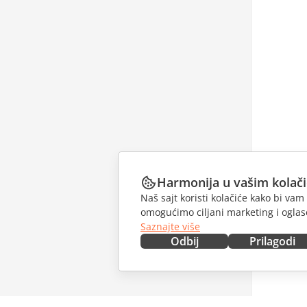
Harmonija u vašim kolač
Naš sajt koristi kolačiće kako bi v
omogućimo ciljani marketing i oglase
Saznajte više
Odbij
Prilagodi