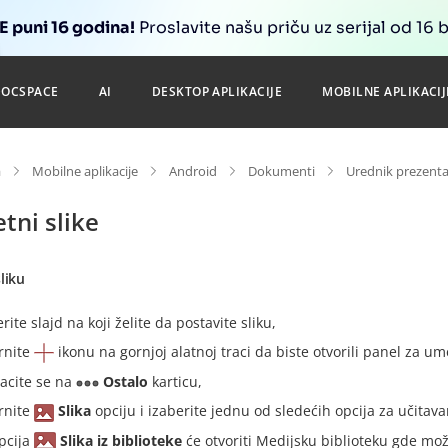
 puni 16 godina!
Proslavite našu priču uz serijal od 16 
DOCSPACE
AI
DESKTOP APLIKACIJE
MOBILNE APLIKACIJ
a
Mobilne aplikacije
Android
Dokumenti
Urednik prezenta
tni slike
liku
rite slajd na koji želite da postavite sliku,
rnite
ikonu na gornjoj alatnoj traci da biste otvorili panel za u
acite se na
Ostalo
karticu,
rnite
Slika
opciju i izaberite jednu od sledećih opcija za učitavan
pcija
Slika iz biblioteke
će otvoriti Medijsku biblioteku gde mož