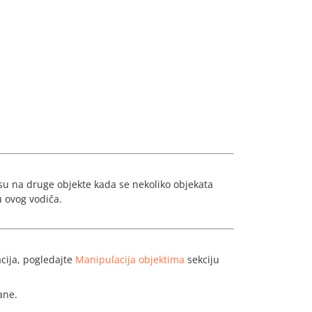
su na druge objekte kada se nekoliko objekata
u ovog vodiča.
cija, pogledajte
Manipulacija objektima
sekciju
ane.