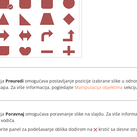
ija
Preuredi
omogućava postavljanje pozicije izabrane slike u odno
lapa. Za više informacija, pogledajte
Manipulacija objektima
sekcij
ija
Poravnaj
omogućava poravnanje slike na slajdu. Za više informa
 vodiča.
orite panel za podešavanje oblika dodirom na
krstić sa desne str