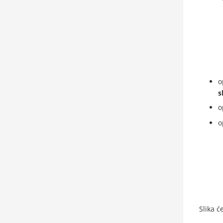
o
s
o
o
Slika ć