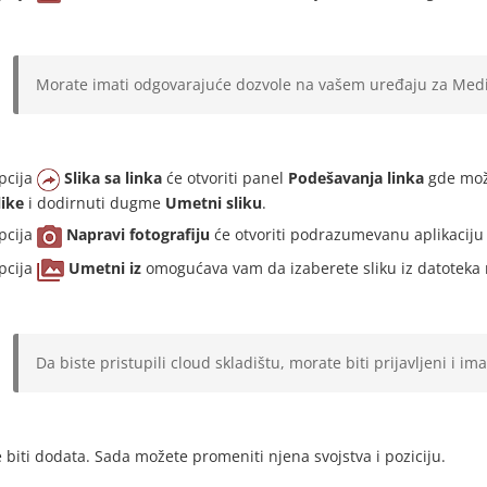
Morate imati odgovarajuće dozvole na vašem uređaju za Medij
pcija
Slika sa linka
će otvoriti panel
Podešavanja linka
gde može
like
i dodirnuti dugme
Umetni sliku
.
pcija
Napravi fotografiju
će otvoriti podrazumevanu aplikaciju z
pcija
Umetni iz
omogućava vam da izaberete sliku iz datoteka n
Da biste pristupili cloud skladištu, morate biti prijavljeni i im
e biti dodata. Sada možete promeniti njena svojstva i poziciju.