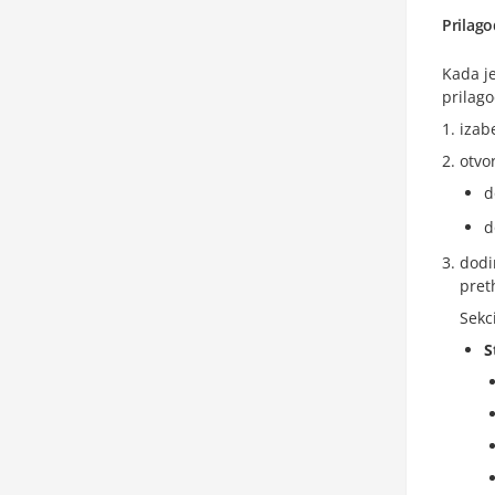
Prilago
Kada je
prilago
izab
otvo
d
d
dodi
pret
Sekc
S