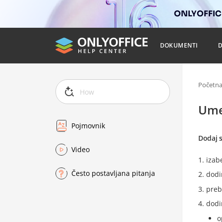
ONLYOFFICE
DOKUMENTI
Početn
Ume
Pojmovnik
Dodaj s
Video
izabe
Često postavljana pitanja
dodi
preb
dodi
o