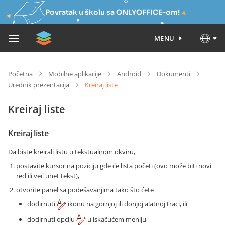
Povratak u školu sa ONLYOFFICE-om!
MENU
Početna
Mobilne aplikacije
Android
Dokumenti
Urednik prezentacija
Kreiraj liste
Kreiraj liste
Kreiraj liste
Da biste kreirali listu u tekstualnom okviru,
postavite kursor na poziciju gde će lista početi (ovo može biti novi
red ili već unet tekst),
otvorite panel sa podešavanjima tako što ćete
dodirnuti
ikonu na gornjoj ili donjoj alatnoj traci, ili
dodirnuti opciju
u iskačućem meniju,