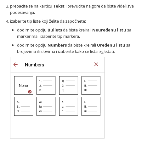
prebacite se na karticu
Tekst
i prevucite na gore da biste videli sva
podešavanja,
izaberite tip liste koji želite da započnete:
dodirnite opciju
Bullets
da biste kreirali
Neuređenu listu
sa
markerima i izaberite tip markera,
dodirnite opciju
Numbers
da biste kreirali
Uređenu listu
sa
brojevima ili slovima i izaberite kako će lista izgledati.