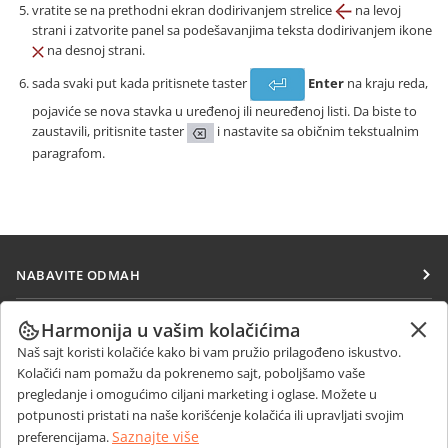
vratite se na prethodni ekran dodirivanjem strelice
na levoj
strani i zatvorite panel sa podešavanjima teksta dodirivanjem ikone
na desnoj strani.
sada svaki put kada pritisnete taster
Enter
na kraju reda,
pojaviće se nova stavka u uređenoj ili neuređenoj listi. Da biste to
zaustavili, pritisnite taster
i nastavite sa običnim tekstualnim
paragrafom.
NABAVITE ODMAH
Docs
SARAĐUJTE
Harmonija u vašim kolačićima
DocSpace
Naš sajt koristi kolačiće kako bi vam pružio prilagođeno iskustvo.
Za doprinosioce
PRIMAJTE VESTI
Kolačići nam pomažu da pokrenemo sajt, poboljšamo vaše
Workspace
Za prevodioce
pregledanje i omogućimo ciljani marketing i oglase. Možete u
Blog
Konektori
potpunosti pristati na naše korišćenje kolačića ili upravljati svojim
DOBIJTE POMOĆ
Za influensere
Saznajte više
preferencijama.
Desktop aplikacije