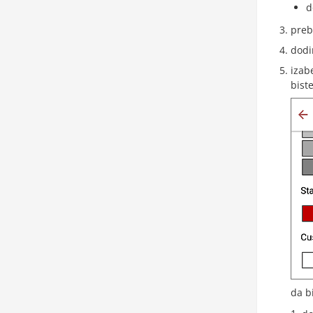
d
preb
dodi
izab
biste
da b