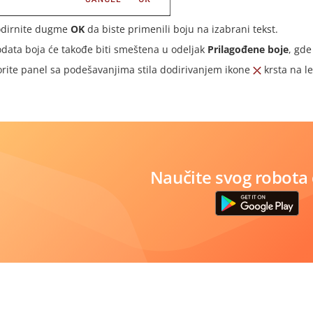
dirnite dugme
OK
da biste primenili boju na izabrani tekst.
data boja će takođe biti smeštena u odeljak
Prilagođene boje
, gde
orite panel sa podešavanjima stila dodirivanjem ikone
krsta na le
Naučite svog robota 