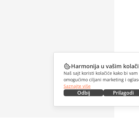
Harmonija u vašim kolač
Naš sajt koristi kolačiće kako bi v
omogućimo ciljani marketing i oglase
Saznajte više
Odbij
Prilagodi