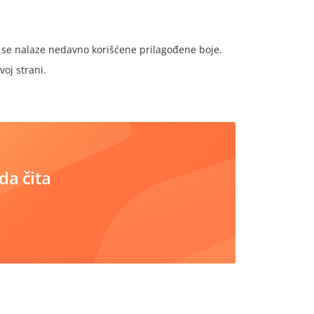
 se nalaze nedavno korišćene prilagođene boje.
voj strani.
da čita