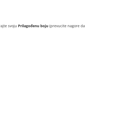
irajte svoju
Prilagođenu boju
(prevucite nagore da