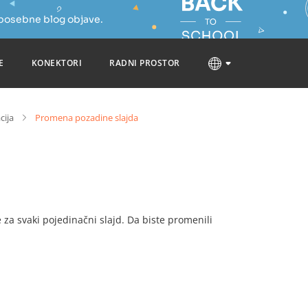
 posebne blog objave.
E
KONEKTORI
RADNI PROSTOR
cija
Promena pozadine slajda
 za svaki pojedinačni slajd. Da biste promenili