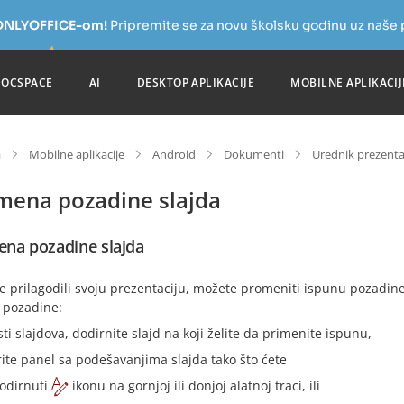
a ONLYOFFICE-om!
Pripremite se za novu školsku godinu uz naše
DOCSPACE
AI
DESKTOP APLIKACIJE
MOBILNE APLIKACIJ
a
Mobilne aplikacije
Android
Dokumenti
Urednik prezenta
mena pozadine slajda
na pozadine slajda
e prilagodili svoju prezentaciju, možete promeniti ispunu pozadine
 pozadine:
sti slajdova, dodirnite slajd na koji želite da primenite ispunu,
rite panel sa podešavanjima slajda tako što ćete
odirnuti
ikonu na gornjoj ili donjoj alatnoj traci, ili