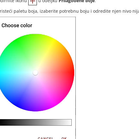
dirnite ikonu
u odeljku
Prilagođene boje
.
risteći paletu boja, izaberite potrebnu boju i odredite njen nivo nij