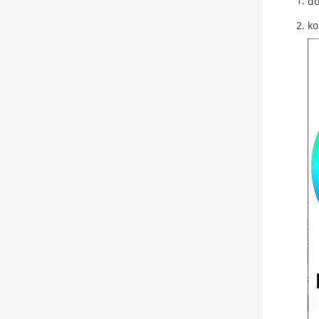
do
ko