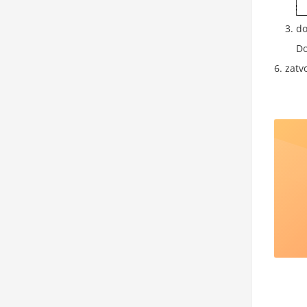
do
Do
zatv