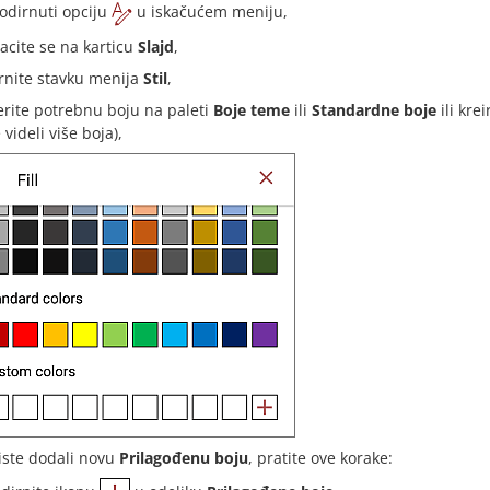
odirnuti opciju
u iskačućem meniju,
acite se na karticu
Slajd
,
rnite stavku menija
Stil
,
erite potrebnu boju na paleti
Boje teme
ili
Standardne boje
ili kre
 videli više boja),
iste dodali novu
Prilagođenu boju
, pratite ove korake: