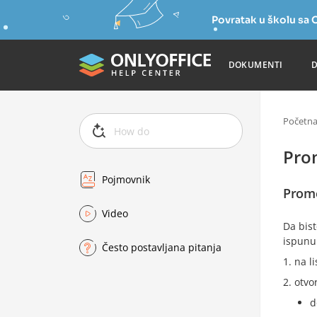
Povratak u školu s
DOKUMENTI
Početn
Pro
Pojmovnik
Prome
Video
Da bist
ispunu
Često postavljana pitanja
na li
otvo
d