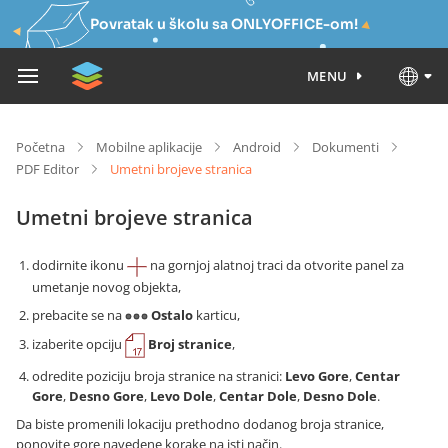
Povratak u školu sa ONLYOFFICE-om!
MENU
Početna
Mobilne aplikacije
Android
Dokumenti
PDF Editor
Umetni brojeve stranica
Umetni brojeve stranica
dodirnite ikonu
na gornjoj alatnoj traci da otvorite panel za
umetanje novog objekta,
prebacite se na
Ostalo
karticu,
izaberite opciju
Broj stranice
,
odredite poziciju broja stranice na stranici:
Levo Gore
,
Centar
Gore
,
Desno Gore
,
Levo Dole
,
Centar Dole
,
Desno Dole
.
Da biste promenili lokaciju prethodno dodanog broja stranice,
ponovite gore navedene korake na isti način.