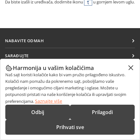
Da biste izašli iz uređivača, dodirnite ikonu
u gornjem levom uglu.
NABAVITE ODMAH
Docs
SARAĐUJTE
DocSpace
Za doprinosioce
Harmonija u vašim kolačićima
PRIMAJTE VESTI
Workspace
Naš sajt koristi kolačiće kako bi vam pružio prilagođeno iskustvo.
Za prevodioce
Blog
Kolačići nam pomažu da pokrenemo sajt, poboljšamo vaše
Konektori
DOBIJTE POMOĆ
Za influensere
pregledanje i omogućimo ciljani marketing i oglase. Možete u
Desktop aplikacije
potpunosti pristati na naše korišćenje kolačića ili upravljati svojim
Forum
Slobodna radna mesta
KONTAKTIRAJTE NAS
Saznajte više
preferencijama.
Mobilne aplikacije
Kursevi obuke
Pitanja o prodaji
sales@onlyoffice.com
Odbij
Prilagodi
onlyoffice.com
Vebinari
Upiti partnera
partners@onlyoffice.com
© Ascensio System SIA 2026. Sva prava zadržana
Prihvati sve
Bele knjige
Upiti medija
press@onlyoffice.com
Formular za kontakt sa podrškom