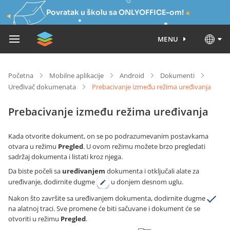
Povratak u školu sa ONLYOFFICE-om!
MENU
Početna
Mobilne aplikacije
Android
Dokumenti
Uređivač dokumenata
Prebacivanje između režima uređivanja
Prebacivanje između režima uređivanja
Kada otvorite dokument, on se po podrazumevanim postavkama
otvara u režimu
Pregled
. U ovom režimu možete brzo pregledati
sadržaj dokumenta i listati kroz njega.
Da biste počeli sa
uređivanjem
dokumenta i otključali alate za
uređivanje, dodirnite dugme
u donjem desnom uglu.
Nakon što završite sa uređivanjem dokumenta, dodirnite dugme
na alatnoj traci. Sve promene će biti sačuvane i dokument će se
otvoriti u režimu
Pregled
.