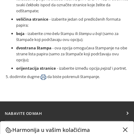
svaki
čekboks
ispod da označite stranice koje želite da
odštampate;
veličina stranice
- izaberite jedan od predloženih formata
papira;
boja
- izaberite
crno-belu
štampu ili
štampu u boji
(samo za
štampače koji podržavaju ovu opciju);
dvostrana štampa
- ova opcija omogućava štampanje na obe
strane lista papira (samo za štampače koji podržavaju ovu
opciju);
orijentacija stranice
- izaberite između opcija
pejzaž
i
portret
,
dodirnite dugme
da biste pokrenuli štampanje.
NABAVITE ODMAH
Docs
SARAĐUJTE
Harmonija u vašim kolačićima
DocSpace