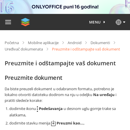
ONLYOFFICE puni 16 godina!
MENU
Početna
Mobilne aplikacije
Android
Dokumenti
Uređivač dokumenata
Preuzmite i odštampajte vaš dokument
Preuzmite i odštampajte vaš dokument
Preuzmite dokument
Da biste preuzeli dokument u odabranom formatu, potrebno je
lokalno otvoriti datoteku dodirom na nju u odeljku
Na uređaju
i
pratiti sledeće korake:
dodirnite ikonu
Podešavanja
u desnom uglu gornje trake sa
alatkama,
dodirnite stavku menija
Preuzmi kao...
,