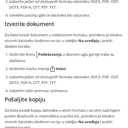
izaberite jedan od dostupnih formata datoteka: DOCX, PDF, ODT,
DOTX, PDF/A, OTT, RTF, TXT.
odredite putanju gde će datoteka biti sačuvana.
Izvezite dokument
Da biste izvezli dokument u odabranom formatu, potrebno je lokalno
otvoriti datoteku dodirom na nju u odeljku
Na uređaju
i pratiti
sledeće korake:
dodirnite ikonu
Podešavanja
u desnom uglu gornje trake sa
alatkama,
dodirnite stavku menija
Izvezi
,
izaberite jedan od dostupnih formata datoteka: DOCX, PDF, ODT,
DOTX, PDF/A, OTT, RTF, TXT.
izaberite način prenosa i primaoca.
Pošaljite kopiju
Da biste poslali kopiju datoteke u istom formatu i sa istim sadržajem
putem Bluetooth-a, mesindžera, e-pošte itd., potrebno je lokalno
otvoriti datoteku dodirom na nju u odeljku
Na uređaju
i pratiti
sledeće korake: