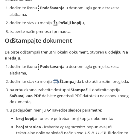
dodirnite ikonu
Podešavanja
u desnom uglu gornje trake sa
alatkama,
dodirnite stavku menija
Pošalji kopiju
,
izaberite način prenosa i primaoca.
Odštampajte dokument
Da biste odštampali trenutni lokalni dokument, otvoren u odeljku
Na
uređaju
,
dodirnite ikonu
Podešavanja
u desnom uglu gornje trake sa
alatkama,
dodirnite stavku menija
Štampaj
da biste ušli u režim pregleda,
na vrhu ekrana izaberite dostupni
Štampač
ili dodirnite opciju
Sačuvaj kao PDF
da biste generisali PDF datoteku na osnovu ovog
dokumenta,
u padajućem meniju
navedite sledeće parametre:
broj kopija
- unesite potreban broj kopija dokumenta;
broj stranica
- izaberite
opseg stranica
, popunjavajući
tekstualno polje na sledeći način: (
npr. 1-5, 8, 11-13
), ili dodirnite