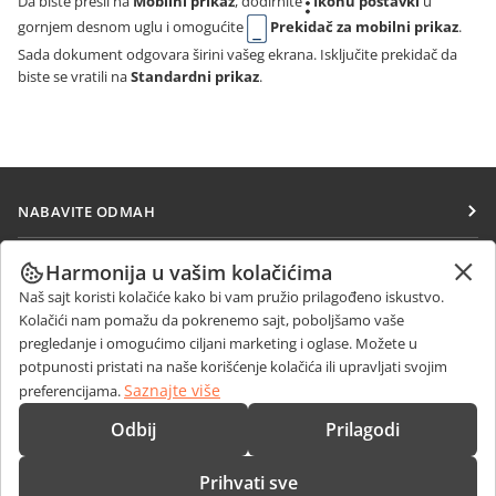
Da biste prešli na
Mobilni prikaz
, dodirnite
Ikonu postavki
u
gornjem desnom uglu i omogućite
Prekidač za mobilni prikaz
.
Sada dokument odgovara širini vašeg ekrana. Isključite prekidač da
biste se vratili na
Standardni prikaz
.
NABAVITE ODMAH
Docs
SARAĐUJTE
Harmonija u vašim kolačićima
DocSpace
Naš sajt koristi kolačiće kako bi vam pružio prilagođeno iskustvo.
Za doprinosioce
PRIMAJTE VESTI
Kolačići nam pomažu da pokrenemo sajt, poboljšamo vaše
Workspace
Za prevodioce
pregledanje i omogućimo ciljani marketing i oglase. Možete u
Blog
Konektori
potpunosti pristati na naše korišćenje kolačića ili upravljati svojim
DOBIJTE POMOĆ
Za influensere
Saznajte više
preferencijama.
Desktop aplikacije
Forum
Slobodna radna mesta
KONTAKTIRAJTE NAS
Odbij
Prilagodi
Mobilne aplikacije
Kursevi obuke
Pitanja o prodaji
sales@onlyoffice.com
onlyoffice.com
Prihvati sve
Vebinari