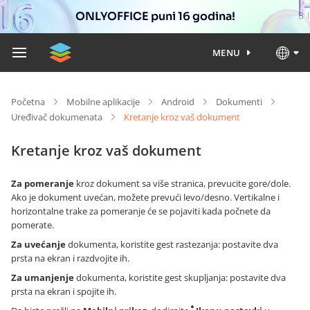
ONLYOFFICE puni 16 godina!
MENU
Početna
Mobilne aplikacije
Android
Dokumenti
Uređivač dokumenata
Kretanje kroz vaš dokument
Kretanje kroz vaš dokument
Za pomeranje
kroz dokument sa više stranica, prevucite gore/dole.
Ako je dokument uvećan, možete prevući levo/desno. Vertikalne i
horizontalne trake za pomeranje će se pojaviti kada počnete da
pomerate.
Za uvećanje
dokumenta, koristite gest rastezanja: postavite dva
prsta na ekran i razdvojite ih.
Za umanjenje
dokumenta, koristite gest skupljanja: postavite dva
prsta na ekran i spojite ih.