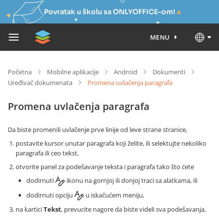
Povratak u školu sa ONLYOFFICE-om!
MENU
Početna
Mobilne aplikacije
Android
Dokumenti
Uređivač dokumenata
Promena uvlačenja paragrafa
Promena uvlačenja paragrafa
Da biste promenili uvlačenje prve linije od leve strane stranice,
postavite kursor unutar paragrafa koji želite, ili selektujte nekoliko
paragrafa ili ceo tekst,
otvorite panel za podešavanje teksta i paragrafa tako što ćete
dodirnuti
ikonu na gornjoj ili donjoj traci sa alatkama, ili
dodirnuti opciju
u iskačućem meniju,
na kartici
Tekst
, prevucite nagore da biste videli sva podešavanja,